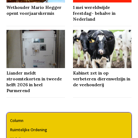
Wethouder Mario Hegger
1 mei wereldwijde
opent voorjaarskermis
feestdag- behalve in
Nederland
Liander meldt
Kabinet zet in op
stroomtekorten in tweede
verbeteren dierenwelzijn in
helft 2026 in heel
de veehouderij
Purmerend
Column
Ruimtelijke Ordening