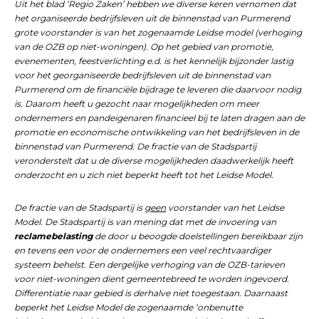
Uit het blad ‘Regio Zaken’ hebben we diverse keren vernomen dat
het organiseerde bedrijfsleven uit de binnenstad van Purmerend
grote voorstander is van het zogenaamde Leidse model (verhoging
van de OZB op niet-woningen). Op het gebied van promotie,
evenementen, feestverlichting e.d. is het kennelijk bijzonder lastig
voor het georganiseerde bedrijfsleven uit de binnenstad van
Purmerend om de financiële bijdrage te leveren die daarvoor nodig
is. Daarom heeft u gezocht naar mogelijkheden om meer
ondernemers en pandeigenaren financieel bij te laten dragen aan de
promotie en economische ontwikkeling van het bedrijfsleven in de
binnenstad van Purmerend. De fractie van de Stadspartij
veronderstelt dat u de diverse mogelijkheden daadwerkelijk heeft
onderzocht en u zich niet beperkt heeft tot het Leidse Model.
De fractie van de Stadspartij is
geen
voorstander van het Leidse
Model. De Stadspartij is van mening dat met de invoering van
reclamebelasting
de door u beoogde doelstellingen bereikbaar zijn
en tevens een voor de ondernemers een veel rechtvaardiger
systeem behelst. Een dergelijke verhoging van de OZB-tarieven
voor niet-woningen dient
gemeentebreed te worden ingevoerd.
Differentiatie naar gebied is derhalve
niet toegestaan. Daarnaast
beperkt het Leidse Model de zogenaamde ‘onbenutte