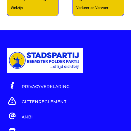
Welzijn
Verkeer en Vervoer
PRIVACYVERKLARING
GIFTENREGLEMENT
ANBI