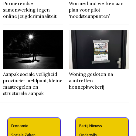
Purmerendse
Wormerland werken aan
samenwerking tegen
plan voor pilot
online jeugdcriminaliteit
‘noodsteunpunten’
Aanpak sociale veiligheid
Woning gesloten na
provincie: meldpunt, kleine
aantreffen
maatregelen en
hennepkwekerij
structurele aanpak
Economie
Partij Nieuws
Sociale Zaken
Onderwijs