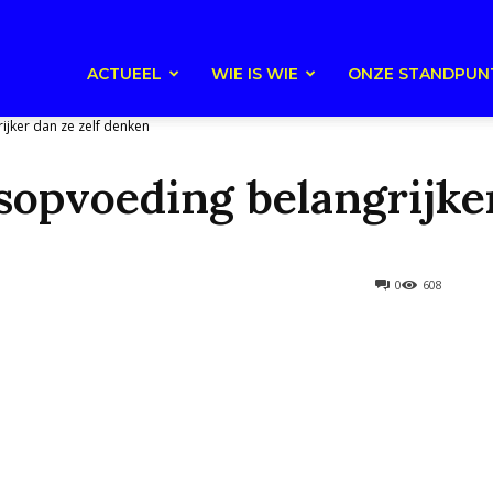
ACTUEEL
WIE IS WIE
ONZE STANDPUN
ijker dan ze zelf denken
sopvoeding belangrijke
0
608