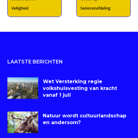
Veiligheid
Seniorenafdeling
LAATSTE BERICHTEN
Wet Versterking regie
volkshuisvesting van kracht
vanaf 1 juli
Natuur wordt cultuurlandschap
en andersom?