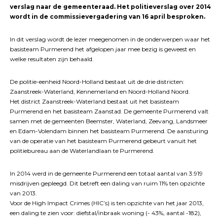
verslag naar de gemeenteraad. Het politieverslag over 2014
wordt in de commissievergadering van 16 april besproken.
In dit verslag wordt de lezer meegenomen in de onderwerpen waar het
basisteam Purmerend het afgelopen jaar mee bezig is geweest en
welke resultaten zijn behaald.
De politie-eenheid Noord-Holland bestaat uit de drie districten:
Zaanstreek-Waterland, Kennemerland en Noord-Holland Noord.
Het district Zaanstreek-Waterland bestaat uit het basisteam
Purmerend en het basisteam Zaanstad. De gemeente Purmerend valt
samen met de gemeenten Beemster, Waterland, Zeevang, Landsmeer
en Edam-Volendam binnen het basisteam Purmerend. De aansturing
van de operatie van het basisteam Purmerend gebeurt vanuit het
politiebureau aan de Waterlandlaan te Purmerend.
In 2014 werd in de gemeente Purmerend een totaal aantal van 3.919
misdrijven gepleegd. Dit betreft een daling van ruim 11% ten opzichte
van 2013.
Voor de High Impact Crimes (HIC’s) is ten opzichte van het jaar 2013,
een daling te zien voor: diefstal/inbraak woning (- 43%, aantal -182),