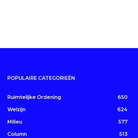
POPULAIRE CATEGORIEËN
Ruimtelijke Ordening
650
Welzijn
624
Milieu
577
Column
513