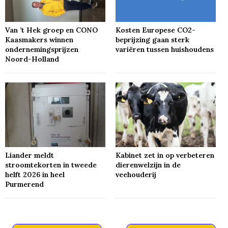
Van ’t Hek groep en CONO
Kosten Europese CO2-
Kaasmakers winnen
beprijzing gaan sterk
ondernemingsprijzen
variëren tussen huishoudens
Noord-Holland
Liander meldt
Kabinet zet in op verbeteren
stroomtekorten in tweede
dierenwelzijn in de
helft 2026 in heel
veehouderij
Purmerend