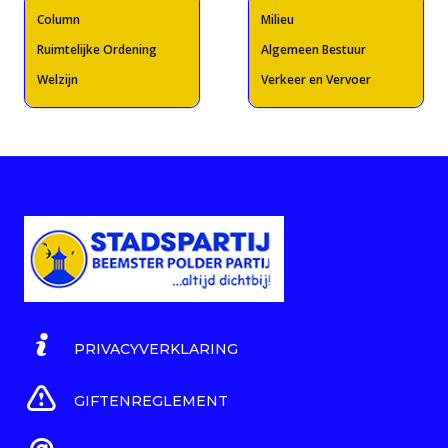
Column
Milieu
Ruimtelijke Ordening
Algemeen Bestuur
Welzijn
Verkeer en Vervoer
PRIVACYVERKLARING
GIFTENREGLEMENT