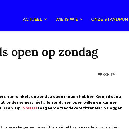
ACTUEEL
WIE IS WIE
ONZE STANDPUN
ls open op zondag
0
674
keliers hun winkels op zondag open mogen hebben. Geen dwang
t dat ondernemers niet alle zondagen open willen en kunnen
slissen. Op
15 maart
reageerde fractievoorzitter Mario Hegger
de Purmerendse gemeenteraad. Ruim de helft van de raasleden wil dat het