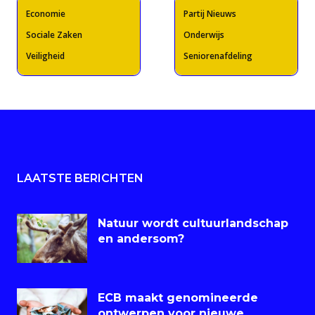
Economie
Partij Nieuws
Sociale Zaken
Onderwijs
Veiligheid
Seniorenafdeling
LAATSTE BERICHTEN
Natuur wordt cultuurlandschap
en andersom?
ECB maakt genomineerde
ontwerpen voor nieuwe