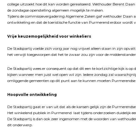
college uitzoekt hoe dit kan worden gerealiseerd. Wethouder Berent Daan lie
de zondagse openstelling algemeen mogelijk te maken.
Tijdens de commissievergadering Algemene Zaken gaf wethouder Daan aan
ontwikkeling en dat de toeristische functie van Purmerend erdoor wordt v
Vrije keuzemogelijkheid voor winkeliers
De Stadspartij voelde zich vorig jaar nog vrijwel alleen staan in zijn opvat
het verwijt toegeworpen dat het te zwaar zou zijn voor de middenstande
De Stadspartij wees er consequent op dat dit een te kortzichtige kijk is op 
kijken wanneer men juist wel open wil zijn. Iedere zondag zal waarschijnlij
omliggende gemeenten op dit punt aan te kunnen moeten Purmerendse wi
Hoopvolle ontwikkeling
De Stadspartij gaat er van uit dat als de kansen gelijk zijn de Purmerends
Het winkelend publiek in Purmerend laat tijdens onderzoeken duidelijk 
De Stadspartij is dan ook zeer ingenomen met de woorden van wethouder Da
dit onderwerp.