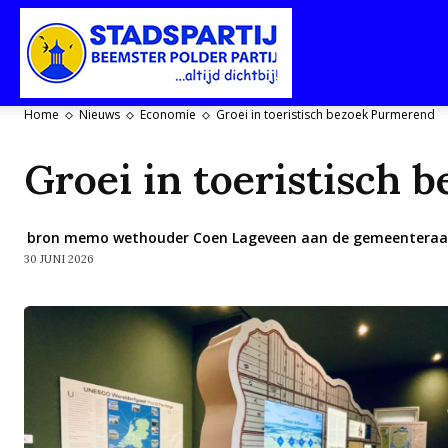
Stadspartij
Home
Nieuws
Economie
Groei in toeristisch bezoek Purmerend
Purmerend-
Groei in toeristisch
bron memo wethouder Coen Lageveen aan de gemeentera
30 JUNI 2026
Beemster-
Polderpartij