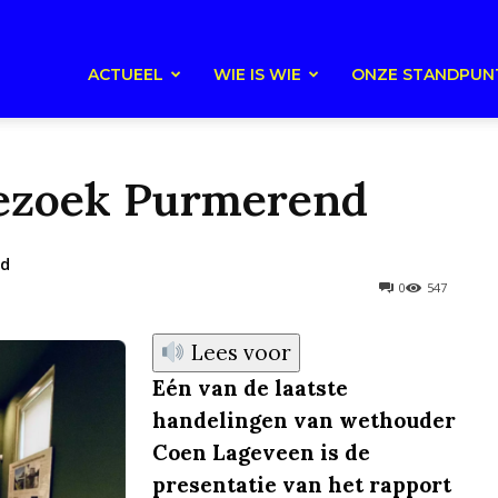
ACTUEEL
WIE IS WIE
ONZE STANDPUN
 bezoek Purmerend
ad
0
547
Lees voor
Eén van de laatste
handelingen van wethouder
Coen Lageveen is de
presentatie van het rapport