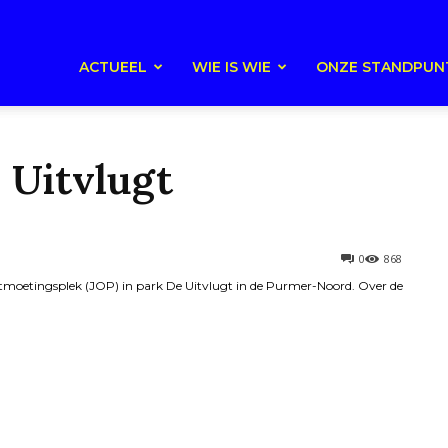
ACTUEEL
WIE IS WIE
ONZE STANDPUN
 Uitvlugt
0
868
ontmoetingsplek (JOP) in park De Uitvlugt in de Purmer-Noord. Over de