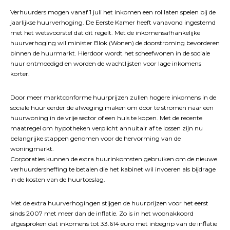
Verhuurders mogen vanaf 1 juli het inkomen een rol laten spelen bij de
jaarlijkse huurverhoging. De Eerste Kamer heeft vanavond ingestemd
met het wetsvoorstel dat dit regelt. Met de inkomensafhankelijke
huurverhoging wil minister Blok (Wonen) de doorstroming bevorderen
binnen de huurmarkt. Hierdoor wordt het scheefwonen in de sociale
huur ontmoedigd en worden de wachtlijsten voor lage inkomens
korter.
Door meer marktconforme huurprijzen zullen hogere inkomens in de
sociale huur eerder de afweging maken om door te stromen naar een
huurwoning in de vrije sector of een huis te kopen. Met de recente
maatregel om hypotheken verplicht annuitair af te lossen zijn nu
belangrijke stappen genomen voor de hervorming van de
woningmarkt.
Corporaties kunnen de extra huurinkomsten gebruiken om de nieuwe
verhuurdersheffing te betalen die het kabinet wil invoeren als bijdrage
in de kosten van de huurtoeslag.
Met de extra huurverhogingen stijgen de huurprijzen voor het eerst
sinds 2007 met meer dan de inflatie. Zo is in het woonakkoord
afgesproken dat inkomens tot 33.614 euro met inbegrip van de inflatie