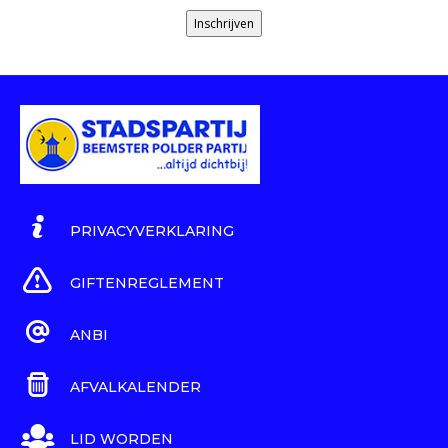
Inschrijven
PRIVACYVERKLARING
GIFTENREGLEMENT
ANBI
AFVALKALENDER
LID WORDEN