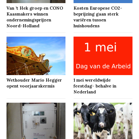
Van ’t Hek groep en CONO
Kosten Europese CO2-
Kaasmakers winnen
beprijzing gaan sterk
ondernemingsprijzen
variëren tussen
Noord-Holland
huishoudens
Wethouder Mario Hegger
1 mei wereldwijde
opent voorjaarskermis
feestdag- behalve in
Nederland