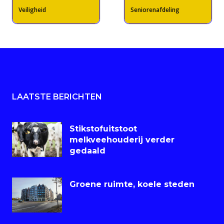
Veiligheid
Seniorenafdeling
LAATSTE BERICHTEN
Stikstofuitstoot
melkveehouderij verder
gedaald
Groene ruimte, koele steden