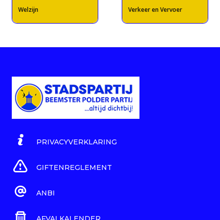
Welzijn
Verkeer en Vervoer
PRIVACYVERKLARING
GIFTENREGLEMENT
ANBI
AFVALKALENDER