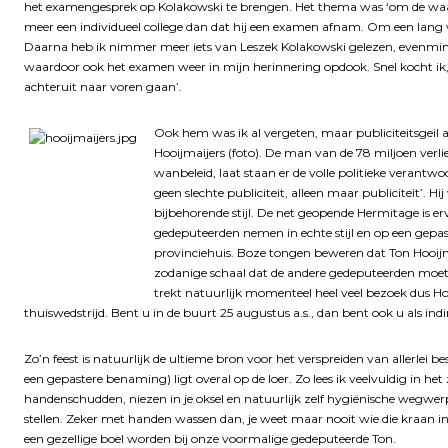
het examengesprek op Kolakowski te brengen. Het thema was ‘om de waar
meer een individueel college dan dat hij een examen afnam. Om een lang 
Daarna heb ik nimmer meer iets van Leszek Kolakowski gelezen, evenmin 
waardoor ook het examen weer in mijn herinnering opdook. Snel kocht ik, 
achteruit naar voren gaan’.
Ook hem was ik al vergeten, maar publiciteitsgeil al
Hooijmaijers (foto). De man van de 78 miljoen verli
wanbeleid, laat staan er de volle politieke verantw
geen slechte publiciteit, alleen maar publiciteit’.
bijbehorende stijl. De net geopende Hermitage is 
gedeputeerden nemen in echte stijl en op een gepas
provinciehuis. Boze tongen beweren dat Ton Hooijm
zodanige schaal dat de andere gedeputeerden moet
trekt natuurlijk momenteel heel veel bezoek dus H
thuiswedstrijd. Bent u in de buurt 25 augustus a.s., dan bent ook u als in
Zo’n feest is natuurlijk de ultieme bron voor het verspreiden van allerlei b
een gepastere benaming) ligt overal op de loer. Zo lees ik veelvuldig in
handenschudden, niezen in je oksel en natuurlijk zelf hygiënische wegwerp
stellen. Zeker met handen wassen dan, je weet maar nooit wie die kraan i
een gezellige boel worden bij onze voormalige gedeputeerde Ton.