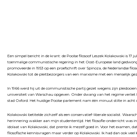
Een simpel bericht in de krant: de Poolse filosoof Leszek Kolakowski is 17 jul
toenmalige communistische regering in het Oost-Europese land gedwongen z
promoveerde in 1953 op een proefschrift over Spinoza, de Nederlandse fil
Kolakowski tot de pleitbezorgers van een marxisme met een menselijk gez
In 1966 werd hij uit de communistische partij gezet wegens zijn pleidooien v
universiteit van Warschau opgeven. Onder dwang van het regime verliet hi
stad Oxford. Het huidige Poolse parlement nam één minuut stilte in acht o
Kolakowski betitelde zichzelf als een conservatief-liberale socialist. Waars
herinnering wakker aan mijn studententijd. Het filosofie-onderricht wa
idolaat van Kolakowski, dat prente ik mezelf goed in. Voor het examen,
filosofische kennisvragen maar verder op Kolakowski. Ik had dan ook veel K