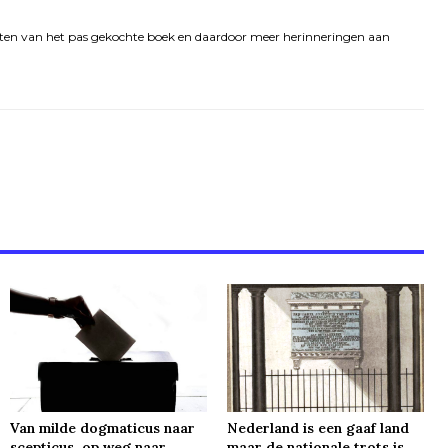
enieten van het pas gekochte boek en daardoor meer herinneringen aan
Van milde dogmaticus naar
Nederland is een gaaf land
scepticus, op weg naar
maar de nationale trots is