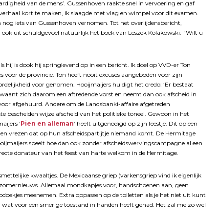
digheid van de mens’. Gussenhoven raakte snel in vervoering en gaf
verhaal kort te maken, ik slaagde met vlag en wimpel voor dit examen.
nog iets van Gussenhoven vernomen. Tot het overlijdensbericht,
ook uit schuldgevoel natuurlijk het boek van Leszek Kolakowski: ‘Wilt u
s hij is dook hij springlevend op in een bericht. Ik doel op VVD-er Ton
es voor de provincie. Ton heeft nooit excuses aangeboden voor zijn
oordelijkheid voor genomen. Hooijmaijers huldigt het credo: ‘Er bestaat
 Hij waant zich daarom een aftredende vorst en neemt dan ook afscheid in
ervoor afgehuurd. Andere om de Landsbanki-affaire afgetreden
te bescheiden wijze afscheid van het politieke toneel. Gewoon in het
aijers ‘
Pien en alleman
‘ heeft uitgenodigd op zijn feestje. Dit op een
en vrezen dat op hun afscheidspartijtje niemand komt. De Hermitage
ooijmaijers speelt hoe dan ook zonder afscheidswervingscampagne al een
directe donateur van het feest van harte welkom in de Hermitage.
esmettelijke kwaaltjes. De Mexicaanse griep (varkensgriep vind ik eigenlijk
 het zomernieuws. Allemaal mondkapjes voor, handschoenen aan, geen
doekjes meenemen. Extra oppassen op de toiletten als je het niet uit kunt
n wat voor een smerige toestand in handen heeft gehad. Het zal me zo wel