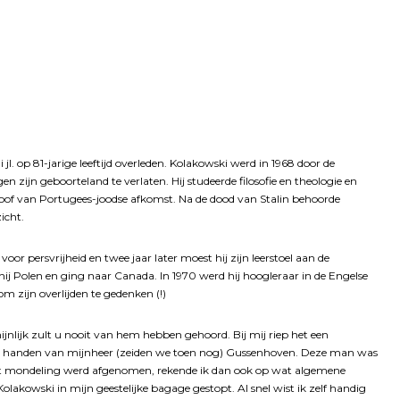
i jl. op 81-jarige leeftijd overleden. Kolakowski werd in 1968 door de
ijn geboorteland te verlaten. Hij studeerde filosofie en theologie en
osoof van Portugees-joodse afkomst. Na de dood van Stalin behoorde
icht.
oor persvrijheid en twee jaar later moest hij zijn leerstoel aan de
j Polen en ging naar Canada. In 1970 werd hij hoogleraar in de Engelse
m zijn overlijden te gedenken (!)
chijnlijk zult u nooit van hem hebben gehoord. Bij mij riep het een
s in handen van mijnheer (zeiden we toen nog) Gussenhoven. Deze man was
 dat mondeling werd afgenomen, rekende ik dan ook op wat algemene
olakowski in mijn geestelijke bagage gestopt. Al snel wist ik zelf handig