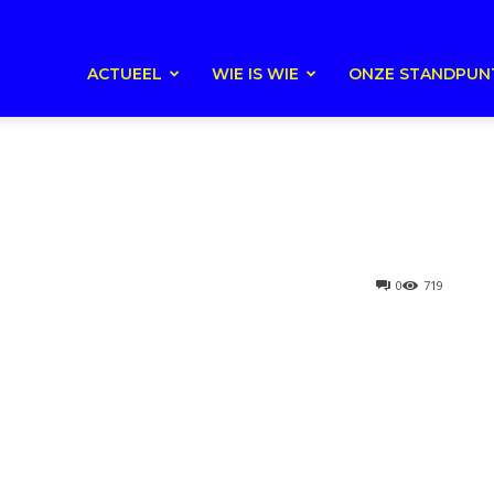
ACTUEEL
WIE IS WIE
ONZE STANDPUN
0
719