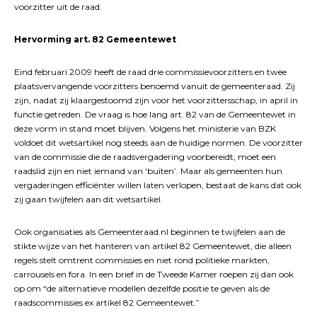
voorzitter uit de raad.
Hervorming art. 82 Gemeentewet
Eind februari 2009 heeft de raad drie commissievoorzitters en twee
plaatsvervangende voorzitters benoemd vanuit de gemeenteraad. Zij
zijn, nadat zij klaargestoomd zijn voor het voorzittersschap, in april in
functie getreden. De vraag is hoe lang art. 82 van de Gemeentewet in
deze vorm in stand moet blijven. Volgens het ministerie van BZK
voldoet dit wetsartikel nog steeds aan de huidige normen. De voorzitter
van de commissie die de raadsvergadering voorbereidt, moet een
raadslid zijn en niet iemand van ‘buiten’. Maar als gemeenten hun
vergaderingen efficiënter willen laten verlopen, bestaat de kans dat ook
zij gaan twijfelen aan dit wetsartikel.
Ook organisaties als Gemeenteraad.nl beginnen te twijfelen aan de
stikte wijze van het hanteren van artikel 82 Gemeentewet, die alleen
regels stelt omtrent commissies en niet rond politieke markten,
carrousels en fora. In een brief in de Tweede Kamer roepen zij dan ook
op om “de alternatieve modellen dezelfde positie te geven als de
raadscommissies ex artikel 82 Gemeentewet.”