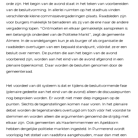
orde zijn. Het begin van de avond staat in het teken van voorbereiden
van de besluitvorming. In allerlei ruimten op het stadhuis vinden
verschillende kleine commissievergaderingen plaats. Raadsleden zijn
voor burgers makkelijk te benaderen als zij van de ene naar de andere
vergadering lopen. “Ontmoeten en elkaar gemakkelijk aanspreken is
een belangrijk onderdeel van de Politieke Markt”, zegt de gemeente
Almere. In de wandelgangen kun je als burger of als organisatie de
raadsleden overtuigen van een bepaald standpunt, vóórdat ze er een
besluit over nemen. De punten die aan het begin van de avond
voorbereid zijn, worden aan het eind van de avond afgerond in een
plenaire bijeenkomst. Daar worden de besluiten genomen door de
gemeenteraad.
Het voordeel van dit systeem is dat er tijdens de besluitvormende fase
(plenaire gedeelte aan het eind van de avond) alleen de discussiepunten
nog besproken worden. Er wordt niet meer diep ingegaan op de
punten. Slechts de tegenstellingen komen naar voren. In het plenaire
debat worden de tegenstanders overtuigd om toch vóór het voorstel te
stemmen en worden alleen die argumenten genoemd die strijdig met
elkaar zijn. Ook gemeenten als Haarlemmermeer en Apeldoorn
hebben dergelijke politieke markten ingesteld. In Purmerend wordt
voorlopig het stelsel van raadsfora aangehouden, maar dan met een