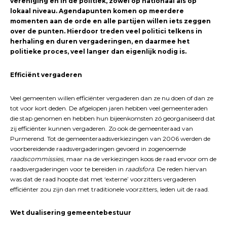
vereniging en in de politiek, zowel op nationaal als op
lokaal niveau. Agendapunten komen op meerdere
momenten aan de orde en alle partijen willen iets zeggen
over de punten. Hierdoor treden veel politici telkens in
herhaling en duren vergaderingen, en daarmee het
politieke proces, veel langer dan eigenlijk nodig is.
Efficiënt vergaderen
Veel gemeenten willen efficiënter vergaderen dan ze nu doen of dan ze
tot voor kort deden. De afgelopen jaren hebben veel gemeenteraden
die stap genomen en hebben hun bijeenkomsten zó georganiseerd dat
zij efficiënter kunnen vergaderen. Zo ook de gemeenteraad van
Purmerend. Tot de gemeenteraadsverkiezingen van 2006 werden de
voorbereidende raadsvergaderingen gevoerd in zogenoemde
raadscommissies
, maar na de verkiezingen koos de raad ervoor om de
raadsvergaderingen voor te bereiden in
raadsfora
. De reden hiervan
was dat de raad hoopte dat met ‘externe’ voorzitters vergaderen
efficiënter zou zijn dan met traditionele voorzitters, leden uit de raad.
Wet dualisering gemeentebestuur