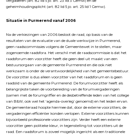
vergaderen (art. 82 lid 5 jo. art. 23 lid 3 Gemw) en de
geheimhoudingsplicht (art. 82 lid 5 jo. art. 25 lid 1 Gemw).
Situatie in Purmerend vanaf 2006
Na de verkiezingen van 2006 besloot de raad, op basis van de
resultaten van de evaluatie van de duale werkwijze in Purmerend,
geen raadscommissies volgens de Gemeentewet in te stellen, maar
zogenoemde raadsfora. Het verschil met de raadscommissie is dat het
raadsforum een voorzitter heeft die geen deel uit maakt van een
bestuursorgaan van de gemeente Purmerend en die ook niet
werkzaam is onder de verantwoordelijkheid van het gemeentebestuur.
De voorzitter is dus alleen voorzitter van het raadsforum en is geen
raadslid van de gemeente Purmerend. De forumvoorzitter heeft als
belangrijkste taken de voorbereiding van de forumvergaderingen
(samen met de forumgriffier en de desbetreffende leden van het college
van B&W, ook wel het ‘agenda-overleg’ genoemd) en het leiden ervan.
De gemeenteraad hoopte hiermee dat, door de externe voorzitters, de
vergaderingen efficiënter konden verlopen. Externe voorzitters kunnen
bijvoorbeeld professionele voorzitters zijn. Verder heeft een externe
voorzitter geen politieke kleur, in tegenstelling tot voorzitters uit de
raad. Een raadsforum is zoveel mogelijk ingericht als een traditionele