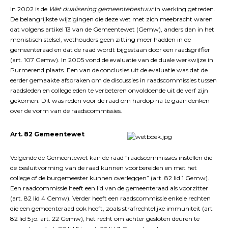
In 2002 is de
Wet dualisering gemeentebestuur
in werking getreden.
De belangrijkste wijzigingen die deze wet met zich meebracht waren
dat volgens artikel 13 van de Gemeentewet (Gemw), anders dan in het
monistisch stelsel, wethouders geen zitting meer hadden in de
gemeenteraad en dat de raad wordt bijgestaan door een raadsgriffier
(art. 107 Gemw). In 2005 vond de evaluatie van de duale werkwijze in
Purmerend plaats. Een van de conclusies uit de evaluatie was dat de
eerder gemaakte afspraken om de discussies in raadscommissies tussen
raadsleden en collegeleden te verbeteren onvoldoende uit de verf zijn
gekomen. Dit was reden voor de raad om hardop na te gaan denken
over de vorm van de raadscommissies.
Art. 82 Gemeentewet
Volgende de Gemeentewet kan de raad “raadscommissies instellen die
de besluitvorming van de raad kunnen voorbereiden en met het
college of de burgemeester kunnen overleggen” (art. 82 lid 1 Gemw).
Een raadcommissie heeft een lid van de gemeenteraad als voorzitter
(art. 82 lid 4 Gemw). Verder heeft een raadscommissie enkele rechten
die een gemeenteraad ook heeft, zoals strafrechtelijke immuniteit (art
82 lid 5 jo. art. 22 Gemw), het recht om achter gesloten deuren te