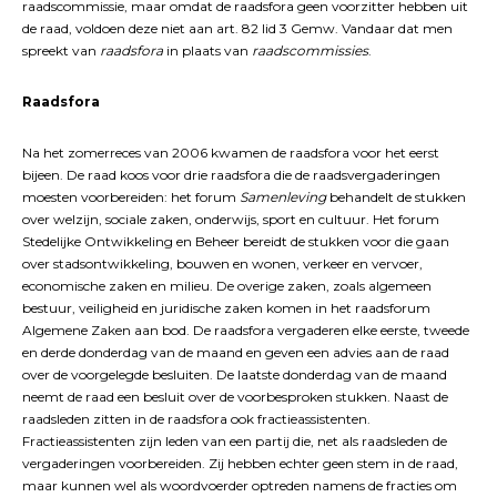
raadscommissie, maar omdat de raadsfora geen voorzitter hebben uit
de raad, voldoen deze niet aan art. 82 lid 3 Gemw. Vandaar dat men
spreekt van
raadsfora
in plaats van
raadscommissies
.
Raadsfora
Na het zomerreces van 2006 kwamen de raadsfora voor het eerst
bijeen. De raad koos voor drie raadsfora die de raadsvergaderingen
moesten voorbereiden: het forum
Samenleving
behandelt de stukken
over welzijn, sociale zaken, onderwijs, sport en cultuur. Het forum
Stedelijke Ontwikkeling en Beheer bereidt de stukken voor die gaan
over stadsontwikkeling, bouwen en wonen, verkeer en vervoer,
economische zaken en milieu. De overige zaken, zoals algemeen
bestuur, veiligheid en juridische zaken komen in het raadsforum
Algemene Zaken aan bod. De raadsfora vergaderen elke eerste, tweede
en derde donderdag van de maand en geven een advies aan de raad
over de voorgelegde besluiten. De laatste donderdag van de maand
neemt de raad een besluit over de voorbesproken stukken. Naast de
raadsleden zitten in de raadsfora ook fractieassistenten.
Fractieassistenten zijn leden van een partij die, net als raadsleden de
vergaderingen voorbereiden. Zij hebben echter geen stem in de raad,
maar kunnen wel als woordvoerder optreden namens de fracties om