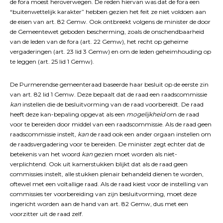
de fora moest heroverwegen. De reden hiervan was dat de fora een
“buitenwettelijk karakter” hebben gezien het feit ze niet voldoen aan
de eisen van art. 82 Gemw. Ook ontbreekt volgens de minister de door
de Gemeentewet geboden bescherming, zoals de onschendbaarheid
van de leden van de fora (art. 22 Gemw), het recht op geheime
vergaderingen (art. 23 lid 3 Gemw) en om de leden geheimhouding op
te leggen (art. 25 lid 1 Gemw).
De Purmerendse gemeenteraad baseerde haar besluit op de eerste zin
van art. 82 lid 1 Gemw. Deze bepaalt dat de raad een raadscommissie
kan
instellen die de besluitvorming van de raad voorbereidt. De raad
heeft deze kan-bepaling opgevat als een
mogelijkheid
om de raad
voor te bereiden door middel van een raadscommissie. Als de raad geen
raadscommissie instelt,
kan
de raad ook een ander orgaan instellen om
de raadsvergadering voor te bereiden. De minister zegt echter dat de
betekenis van het woord
kan
gezien moet worden als niet-
verplichtend. Ook uit kamerstukken blijkt dat als de raad geen
commissies instelt, alle stukken plenair behandeld dienen te worden,
oftewel met een voltallige raad. Als de raad kiest voor de instelling van
commissies ter voorbereiding van zijn besluitvorming, moet deze
ingericht worden aan de hand van art. 82 Gemw, dus met een
voorzitter uit de raad zelf.