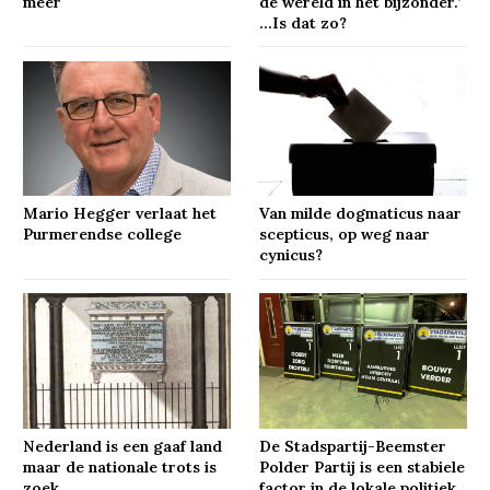
meer
de wereld in het bijzonder.’
…Is dat zo?
Mario Hegger verlaat het
Van milde dogmaticus naar
Purmerendse college
scepticus, op weg naar
cynicus?
Nederland is een gaaf land
De Stadspartij-Beemster
maar de nationale trots is
Polder Partij is een stabiele
zoek
factor in de lokale politiek