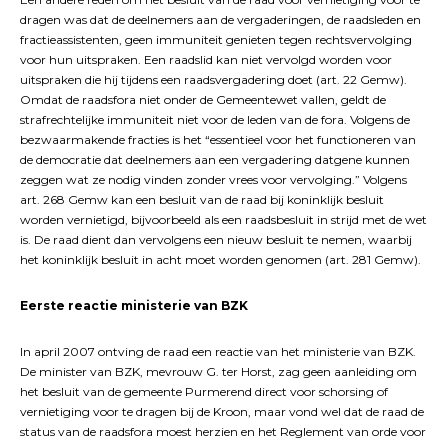
dragen was dat de deelnemers aan de vergaderingen, de raadsleden en
fractieassistenten, geen immuniteit genieten tegen rechtsvervolging
voor hun uitspraken. Een raadslid kan niet vervolgd worden voor
uitspraken die hij tijdens een raadsvergadering doet (art. 22 Gemw).
Omdat de raadsfora niet onder de Gemeentewet vallen, geldt de
strafrechtelijke immuniteit niet voor de leden van de fora. Volgens de
bezwaarmakende fracties is het “essentieel voor het functioneren van
de democratie dat deelnemers aan een vergadering datgene kunnen
zeggen wat ze nodig vinden zonder vrees voor vervolging.” Volgens
art. 268 Gemw kan een besluit van de raad bij koninklijk besluit
worden vernietigd, bijvoorbeeld als een raadsbesluit in strijd met de wet
is. De raad dient dan vervolgens een nieuw besluit te nemen, waarbij
het koninklijk besluit in acht moet worden genomen (art. 281 Gemw).
Eerste reactie ministerie van BZK
In april 2007 ontving de raad een reactie van het ministerie van BZK.
De minister van BZK, mevrouw G. ter Horst, zag geen aanleiding om
het besluit van de gemeente Purmerend direct voor schorsing of
vernietiging voor te dragen bij de Kroon, maar vond wel dat de raad de
status van de raadsfora moest herzien en het Reglement van orde voor