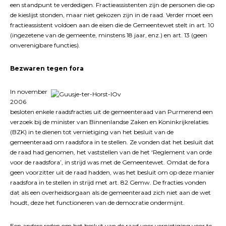
een standpunt te verdedigen. Fractieassistenten zijn de personen die op
de kieslijst stonden, maar niet gekozen zijn in de raad. Verder moet een
fractieassistent voldoen aan de eisen die de Gemeentewet stelt in art. 10
(ingezetene van de gemeente, minstens 18 jaar, enz.) en art. 13 (geen
onverenigbare functies).
Bezwaren tegen fora
In november
2006
besloten enkele raadsfracties uit de gemeenteraad van Purmerend een
verzoek bij de minister van Binnenlandse Zaken en Koninkrijkrelaties
(BZK) in te dienen tot vernietiging van het besluit van de
gemeenteraad om raadsfora in te stellen. Ze vonden dat het besluit dat
de raad had genomen, het vaststellen van de het ‘Reglement van orde
voor de raadsfora’, in strijd was met de Gemeentewet. Omdat de fora
geen voorzitter uit de raad hadden, was het besluit om op deze manier
raadsfora in te stellen in strijd met art. 82 Gemw. De fracties vonden
dat als een overheidsorgaan als de gemeenteraad zich niet aan de wet
houdt, deze het functioneren van de democratie ondermijnt.
Een andere reden om het besluit van de raad voor vernietiging voor te