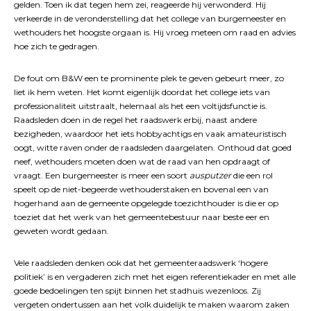
gelden. Toen ik dat tegen hem zei, reageerde hij verwonderd. Hij
verkeerde in de veronderstelling dat het college van burgemeester en
wethouders het hoogste orgaan is. Hij vroeg meteen om raad en advies
hoe zich te gedragen.
De fout om B&W een te prominente plek te geven gebeurt meer, zo
liet ik hem weten. Het komt eigenlijk doordat het college iets van
professionaliteit uitstraalt, helemaal als het een voltijdsfunctie is.
Raadsleden doen in de regel het raadswerk erbij, naast andere
bezigheden, waardoor het iets hobbyachtigs en vaak amateuristisch
oogt, witte raven onder de raadsleden daargelaten. Onthoud dat goed
neef, wethouders moeten doen wat de raad van hen opdraagt of
vraagt. Een burgemeester is meer een soort
ausputzer
die een rol
speelt op de niet-begeerde wethouderstaken en bovenal een van
hogerhand aan de gemeente opgelegde toezichthouder is die er op
toeziet dat het werk van het gemeentebestuur naar beste eer en
geweten wordt gedaan.
Vele raadsleden denken ook dat het gemeenteraadswerk ‘hogere
politiek’ is en vergaderen zich met het eigen referentiekader en met alle
goede bedoelingen ten spijt binnen het stadhuis wezenloos. Zij
vergeten ondertussen aan het volk duidelijk te maken waarom zaken