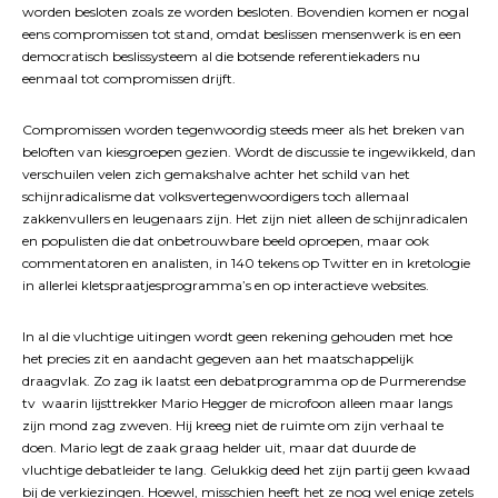
worden besloten zoals ze worden besloten. Bovendien komen er nogal
eens compromissen tot stand, omdat beslissen mensenwerk is en een
democratisch beslissysteem al die botsende referentiekaders nu
eenmaal tot compromissen drijft.
Compromissen worden tegenwoordig steeds meer als het breken van
beloften van kiesgroepen gezien. Wordt de discussie te ingewikkeld, dan
verschuilen velen zich gemakshalve achter het schild van het
schijnradicalisme dat volksvertegenwoordigers toch allemaal
zakkenvullers en leugenaars zijn. Het zijn niet alleen de schijnradicalen
en populisten die dat onbetrouwbare beeld oproepen, maar ook
commentatoren en analisten, in 140 tekens op Twitter en in kretologie
in allerlei kletspraatjesprogramma’s en op interactieve websites.
In al die vluchtige uitingen wordt geen rekening gehouden met hoe
het precies zit en aandacht gegeven aan het maatschappelijk
draagvlak. Zo zag ik laatst een debatprogramma op de Purmerendse
tv waarin lijsttrekker Mario Hegger de microfoon alleen maar langs
zijn mond zag zweven. Hij kreeg niet de ruimte om zijn verhaal te
doen. Mario legt de zaak graag helder uit, maar dat duurde de
vluchtige debatleider te lang. Gelukkig deed het zijn partij geen kwaad
bij de verkiezingen. Hoewel, misschien heeft het ze nog wel enige zetels