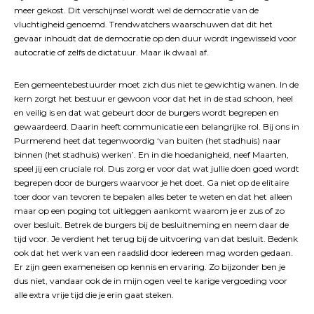
meer gekost. Dit verschijnsel wordt wel de democratie van de
vluchtigheid genoemd. Trendwatchers waarschuwen dat dit het
gevaar inhoudt dat de democratie op den duur wordt ingewisseld voor
autocratie of zelfs de dictatuur. Maar ik dwaal af.
Een gemeentebestuurder moet zich dus niet te gewichtig wanen. In de
kern zorgt het bestuur er gewoon voor dat het in de stad schoon, heel
en veilig is en dat wat gebeurt door de burgers wordt begrepen en
gewaardeerd. Daarin heeft communicatie een belangrijke rol. Bij ons in
Purmerend heet dat tegenwoordig ‘van buiten (het stadhuis) naar
binnen (het stadhuis) werken’. En in die hoedanigheid, neef Maarten,
speel jij een cruciale rol. Dus zorg er voor dat wat jullie doen goed wordt
begrepen door de burgers waarvoor je het doet. Ga niet op de elitaire
toer door van tevoren te bepalen alles beter te weten en dat het alleen
maar op een poging tot uitleggen aankomt waarom je er zus of zo
over besluit. Betrek de burgers bij de besluitneming en neem daar de
tijd voor. Je verdient het terug bij de uitvoering van dat besluit. Bedenk
ook dat het werk van een raadslid door iedereen mag worden gedaan.
Er zijn geen exameneisen op kennis en ervaring. Zo bijzonder ben je
dus niet, vandaar ook de in mijn ogen veel te karige vergoeding voor
alle extra vrije tijd die je erin gaat steken.