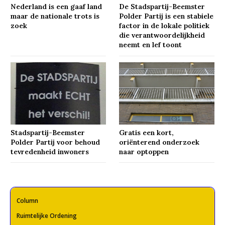
Nederland is een gaaf land
De Stadspartij-Beemster
maar de nationale trots is
Polder Partij is een stabiele
zoek
factor in de lokale politiek
die verantwoordelijkheid
neemt en lef toont
Stadspartij-Beemster
Gratis een kort,
Polder Partij voor behoud
oriënterend onderzoek
tevredenheid inwoners
naar optoppen
Column
Ruimtelijke Ordening