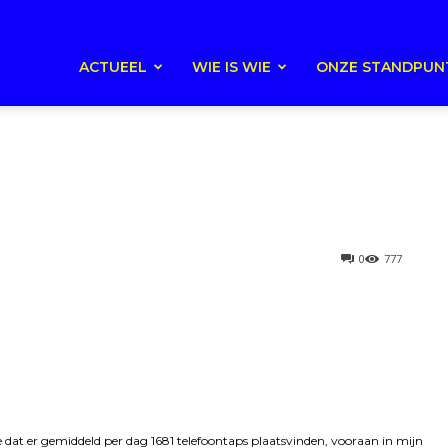
ACTUEEL
WIE IS WIE
ONZE STANDPUN
0
777
e dat er gemiddeld per dag 1681 telefoontaps plaatsvinden, vooraan in mijn