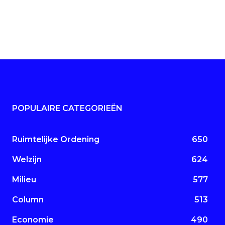
POPULAIRE CATEGORIEËN
Ruimtelijke Ordening
650
Welzijn
624
Milieu
577
Column
513
Economie
490