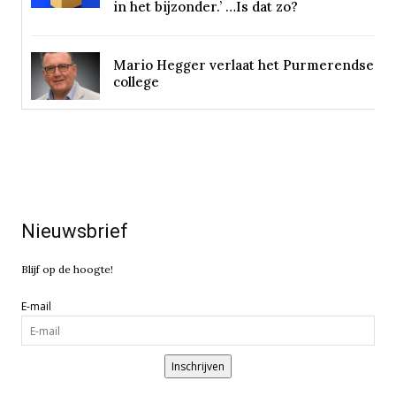
in het bijzonder.’ …Is dat zo?
Mario Hegger verlaat het Purmerendse
college
Nieuwsbrief
Blijf op de hoogte!
E-mail
Inschrijven