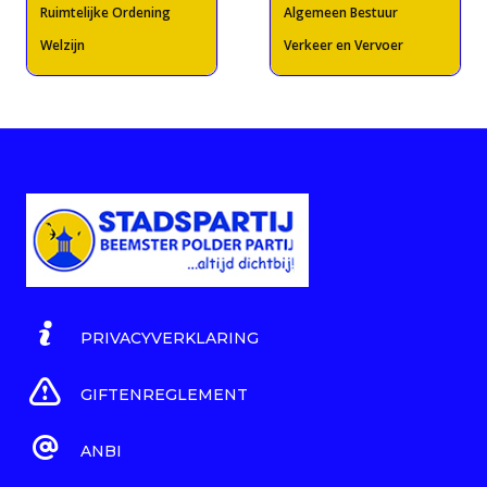
Ruimtelijke Ordening
Algemeen Bestuur
Welzijn
Verkeer en Vervoer
PRIVACYVERKLARING
GIFTENREGLEMENT
ANBI