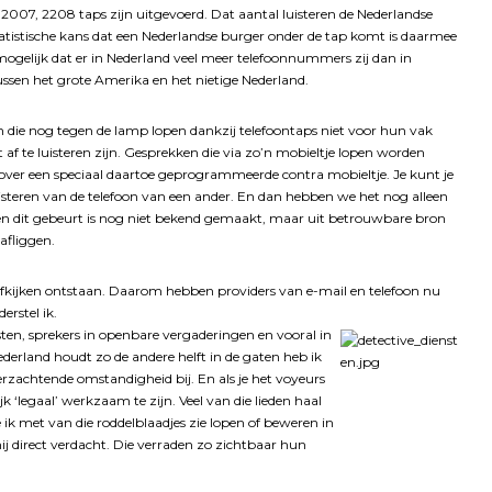
2007, 2208 taps zijn uitgevoerd. Dat aantal luisteren de Nederlandse
tatistische kans dat een Nederlandse burger onder de tap komt is daarmee
 mogelijk dat er in Nederland veel meer telefoonnummers zij dan in
tussen het grote Amerika en het nietige Nederland.
die nog tegen de lamp lopen dankzij telefoontaps niet voor hun vak
 af te luisteren zijn. Gesprekken die via zo’n mobieltje lopen worden
ver een speciaal daartoe geprogrammeerde contra mobieltje. Je kunt je
luisteren van de telefoon van een ander. En dan hebben we het nog alleen
len dit gebeurt is nog niet bekend gemaakt, maar uit betrouwbare bron
afliggen.
n afkijken ontstaan. Daarom hebben providers van e-mail en telefoon nu
erstel ik.
sten, sprekers in openbare vergaderingen en vooral in
erland houdt zo de andere helft in de gaten heb ik
erzachtende omstandigheid bij. En als je het voyeurs
jk ‘legaal’ werkzaam te zijn. Veel van die lieden haal
ik met van die roddelblaadjes zie lopen of beweren in
mij direct verdacht. Die verraden zo zichtbaar hun