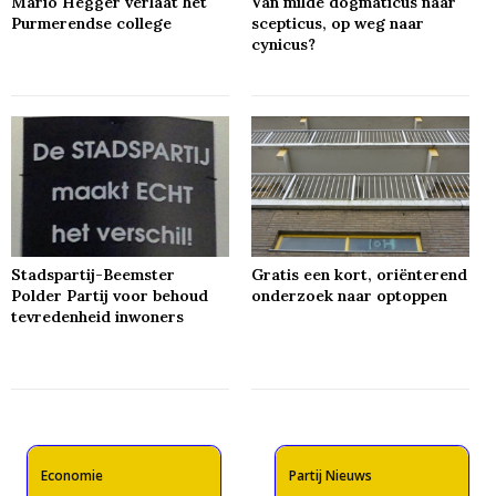
Mario Hegger verlaat het
Van milde dogmaticus naar
Purmerendse college
scepticus, op weg naar
cynicus?
Stadspartij-Beemster
Gratis een kort, oriënterend
Polder Partij voor behoud
onderzoek naar optoppen
tevredenheid inwoners
Economie
Partij Nieuws