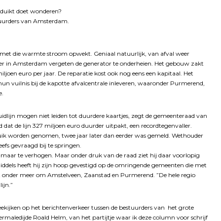
opduikt doet wonderen?
stuurders van Amsterdam.
met die warmte stroom opwekt. Geniaal natuurlijk, van afval weer
der in Amsterdam vergeten de generator te onderheien. Het gebouw zakt
joen euro per jaar. De reparatie kost ook nog eens een kapitaal. Het
 vuilnis bij de kapotte afvalcentrale inleveren, waaronder Purmerend,
e.
idlijn mogen niet leiden tot duurdere kaartjes, zegt de gemeenteraad van
 de lijn 327 miljoen euro duurder uitpakt, een recordtegenvaller.
bruik worden genomen, twee jaar later dan eerder was gemeld. Wethouder
eefs gevraagd bij te springen.
aar te verhogen. Maar onder druk van de raad ziet hij daar voorlopig
Inmiddels heeft hij zijn hoop gevestigd op de omringende gemeenten die met
at onder meer om Amstelveen, Zaanstad en Purmerend. ”De hele regio
ijn.”
ekijken op het berichtenverkeer tussen de bestuurders van het grote
maledijde Roald Helm, van het partijtje waar ik deze column voor schrijf