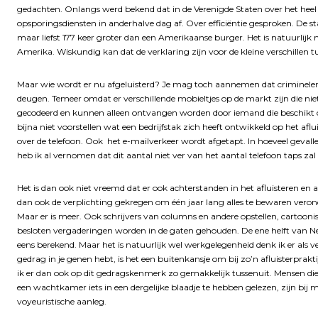
gedachten. Onlangs werd bekend dat in de Verenigde Staten over het heel 
opsporingsdiensten in anderhalve dag af. Over efficiëntie gesproken. De s
maar liefst 177 keer groter dan een Amerikaanse burger. Het is natuurlijk
Amerika. Wiskundig kan dat de verklaring zijn voor de kleine verschillen 
Maar wie wordt er nu afgeluisterd? Je mag toch aannemen dat criminelen 
deugen. Temeer omdat er verschillende mobieltjes op de markt zijn die niet
gecodeerd en kunnen alleen ontvangen worden door iemand die beschikt o
bijna niet voorstellen wat een bedrijfstak zich heeft ontwikkeld op het af
over de telefoon. Ook het e-mailverkeer wordt afgetapt. In hoeveel geval
heb ik al vernomen dat dit aantal niet ver van het aantal telefoon taps zal 
Het is dan ook niet vreemd dat er ook achterstanden in het afluisteren e
dan ook de verplichting gekregen om één jaar lang alles te bewaren verond
Maar er is meer.
Ook schrijvers van columns en andere opstellen, cartooni
besloten vergaderingen worden in de gaten gehouden. De ene helft van Ned
eens berekend. Maar het is natuurlijk wel werkgelegenheid denk ik er als v
gedrag in je genen hebt, is het een buitenkansje om bij zo’n afluisterprakti
ik er dan ook op dit gedragskenmerk zo gemakkelijk tussenuit. Mensen die 
een wachtkamer iets in een dergelijke blaadje te hebben gelezen, zijn bij 
voyeuristische aanleg.