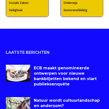
Sociale Zaken
Onderwijs
Veiligheid
Seniorenafdeling
LAATSTE BERICHTEN
ECB maakt genomineerde
ontwerpen voor nieuwe
bankbiljetten bekend en start
publieksenquête
Natuur wordt cultuurlandschap
en andersom?