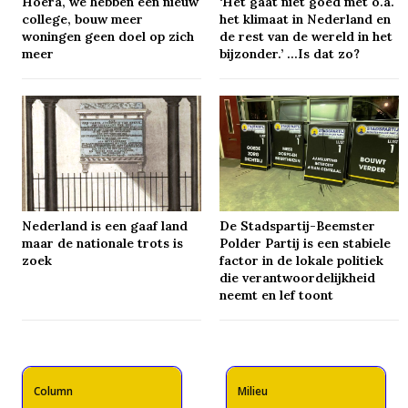
Hoera, we hebben een nieuw
‘Het gaat niet goed met o.a.
college, bouw meer
het klimaat in Nederland en
woningen geen doel op zich
de rest van de wereld in het
meer
bijzonder.’ …Is dat zo?
Nederland is een gaaf land
De Stadspartij-Beemster
maar de nationale trots is
Polder Partij is een stabiele
zoek
factor in de lokale politiek
die verantwoordelijkheid
neemt en lef toont
Column
Milieu