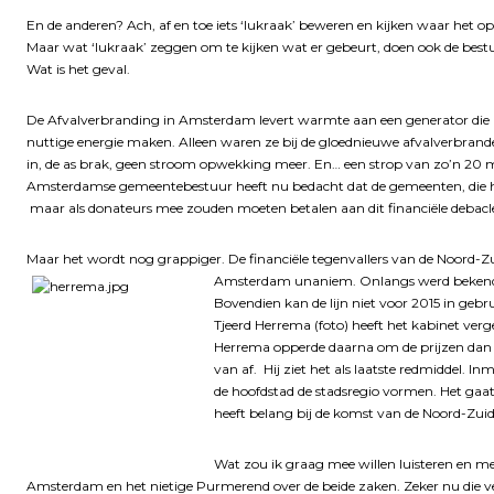
En de anderen? Ach, af en toe iets ‘lukraak’ beweren en kijken waar het 
Maar wat ‘lukraak’ zeggen om te kijken wat er gebeurt, doen ook de be
Wat is het geval.
De Afvalverbranding in Amsterdam levert warmte aan een generator die 
nuttige energie maken. Alleen waren ze bij de gloednieuwe afvalverbran
in, de as brak, geen stroom opwekking meer. En… een strop van zo’n 20 mil
Amsterdamse gemeentebestuur heeft nu bedacht dat de gemeenten, die hun
maar als donateurs mee zouden moeten betalen aan dit financiële debacl
Maar het wordt nog grappiger. De financiële tegenvallers van de Noord-Zu
Amsterdam unaniem. Onlangs werd bekend dat
Bovendien kan de lijn niet voor 2015 in ge
Tjeerd Herrema (foto) heeft het kabinet verg
Herrema opperde daarna om de prijzen dan m
van af. Hij ziet het als laatste redmiddel. 
de hoofdstad de stadsregio vormen. Het ga
heeft belang bij de komst van de Noord-Zuidl
Wat zou ik graag mee willen luisteren en me
Amsterdam en het nietige Purmerend over de beide zaken. Zeker nu die ver