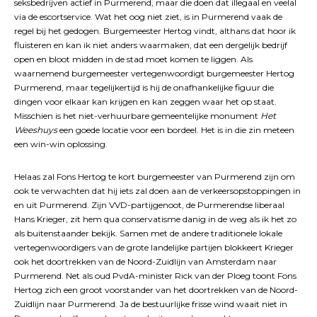
seksbedrijven actief in Purmerend, maar die doen dat illegaal en veelal
via de escortservice. Wat het oog niet ziet, is in Purmerend vaak de
regel bij het gedogen. Burgemeester Hertog vindt, althans dat hoor ik
fluisteren en kan ik niet anders waarmaken, dat een dergelijk bedrijf
open en bloot midden in de stad moet komen te liggen. Als
waarnemend burgemeester vertegenwoordigt burgemeester Hertog
Purmerend, maar tegelijkertijd is hij de onafhankelijke figuur die
dingen voor elkaar kan krijgen en kan zeggen waar het op staat.
Misschien is het niet-verhuurbare gemeentelijke monument
Het
Weeshuys
een goede locatie voor een bordeel. Het is in die zin meteen
een win-win oplossing.
Helaas zal Fons Hertog te kort burgemeester van Purmerend zijn om
ook te verwachten dat hij iets zal doen aan de verkeersopstoppingen in
en uit Purmerend. Zijn VVD-partijgenoot, de Purmerendse liberaal
Hans Krieger, zit hem qua conservatisme danig in de weg als ik het zo
als buitenstaander bekijk. Samen met de andere traditionele lokale
vertegenwoordigers van de grote landelijke partijen blokkeert Krieger
ook het doortrekken van de Noord-Zuidlijn van Amsterdam naar
Purmerend. Net als oud PvdA-minister Rick van der Ploeg toont Fons
Hertog zich een groot voorstander van het doortrekken van de Noord-
Zuidlijn naar Purmerend. Ja de bestuurlijke frisse wind waait niet in