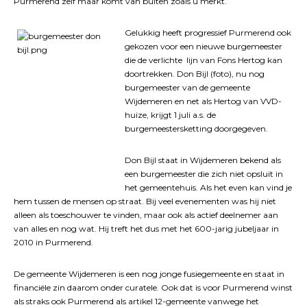
Purmerend zelf maar komt van buiten zoals u merkt.
Gelukkig heeft progressief Purmerend ook
gekozen voor een nieuwe burgemeester
die de verlichte lijn van Fons Hertog kan
doortrekken. Don Bijl (foto), nu nog
burgemeester van de gemeente
Wijdemeren en net als Hertog van VVD-
huize, krijgt 1 juli a.s. de
burgemeestersketting doorgegeven.
Don Bijl staat in Wijdemeren bekend als
een burgemeester die zich niet opsluit in
het gemeentehuis. Als het even kan vind je
hem tussen de mensen op straat. Bij veel evenementen was hij niet
alleen als toeschouwer te vinden, maar ook als actief deelnemer aan
van alles en nog wat. Hij treft het dus met het 600-jarig jubeljaar in
2010 in Purmerend.
De gemeente Wijdemeren is een nog jonge fusiegemeente en staat in
financiële zin daarom onder curatele. Ook dat is voor Purmerend winst
als straks ook Purmerend als artikel 12-gemeente vanwege het