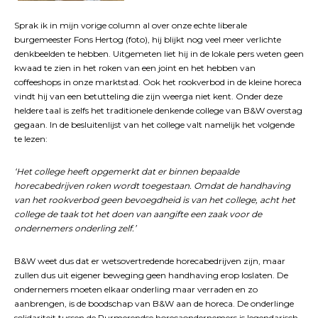
Sprak ik in mijn vorige column al over onze echte liberale
burgemeester Fons Hertog (foto), hij blijkt nog veel meer verlichte
denkbeelden te hebben. Uitgemeten liet hij in de lokale pers weten geen
kwaad te zien in het roken van een joint en het hebben van
coffeeshops in onze marktstad. Ook het rookverbod in de kleine horeca
vindt hij van een betutteling die zijn weerga niet kent. Onder deze
heldere taal is zelfs het traditionele denkende college van B&W overstag
gegaan. In de besluitenlijst van het college valt namelijk het volgende
te lezen:
‘Het college heeft opgemerkt dat er binnen bepaalde
horecabedrijven roken wordt toegestaan. Omdat de handhaving
van het rookverbod geen bevoegdheid is van het college, acht het
college de taak tot het doen van aangifte een zaak voor de
ondernemers onderling zelf.’
B&W weet dus dat er wetsovertredende horecabedrijven zijn, maar
zullen dus uit eigener beweging geen handhaving erop loslaten. De
ondernemers moeten elkaar onderling maar verraden en zo
aanbrengen, is de boodschap van B&W aan de horeca. De onderlinge
solidariteit tussen de Purmerendse horecaondernemers is legendarisch,