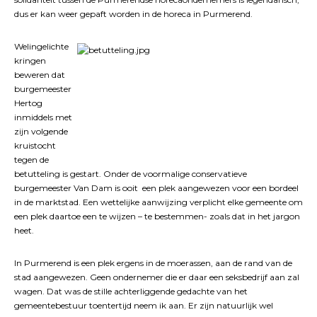
dus er kan weer gepaft worden in de horeca in Purmerend.
Welingelichte
kringen
beweren dat
burgemeester
Hertog
inmiddels met
zijn volgende
kruistocht
tegen de
betutteling is gestart. Onder de voormalige conservatieve
burgemeester Van Dam is ooit een plek aangewezen voor een bordeel
in de marktstad. Een wettelijke aanwijzing verplicht elke gemeente om
een plek daartoe een te wijzen – te bestemmen- zoals dat in het jargon
heet.
In Purmerend is een plek ergens in de moerassen, aan de rand van de
stad aangewezen. Geen ondernemer die er daar een seksbedrijf aan zal
wagen. Dat was de stille achterliggende gedachte van het
gemeentebestuur toentertijd neem ik aan. Er zijn natuurlijk wel