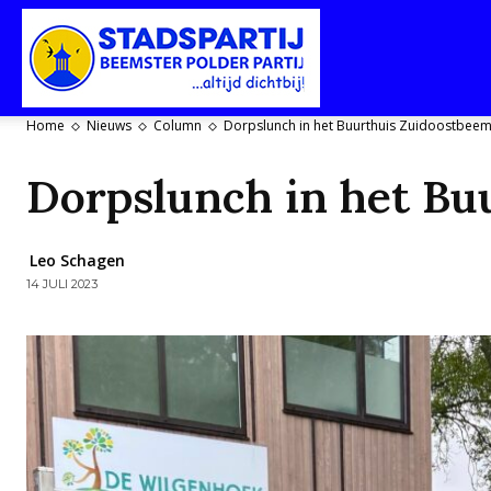
Stadspartij
Home
Nieuws
Column
Dorpslunch in het Buurthuis Zuidoostbeem
Purmerend-
Dorpslunch in het Bu
Leo Schagen
14 JULI 2023
Beemster-
Polderpartij