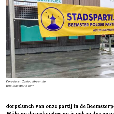
Dorpslunch Zuidoostbeemster
foto Stadspartij-BPP
dorpslunch van onze partij in de Beemsterp
Wijk- en dorpslunches en is ook zo dus per