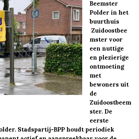
Beemster
Polder in het
buurthuis
Zuidoostbee
mster voor
een nuttige
en plezierige
ontmoeting
met
bewoners uit
de
Zuidoostbeem
ster. De
eerste
older. Stadspartij-BPP houdt periodiek
manent actief en aanspreekbaar voor de