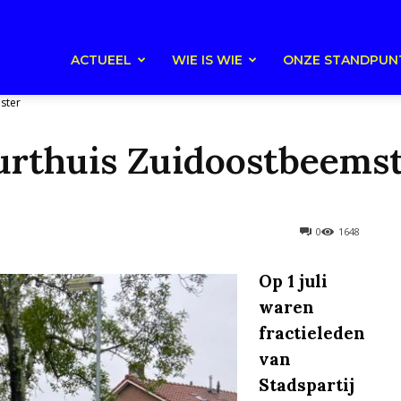
ACTUEEL
WIE IS WIE
ONZE STANDPUN
ster
urthuis Zuidoostbeems
0
1648
Op 1 juli
waren
fractieleden
van
Stadspartij