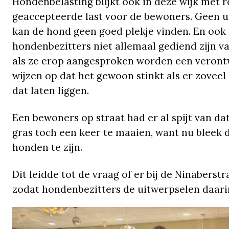
Hondenbelasting blijkt ook in deze wijk met 
geaccepteerde last voor de bewoners. Geen ui
kan de hond geen goed plekje vinden. En ook o
hondenbezitters niet allemaal gediend zijn v
als ze erop aangesproken worden een veront
wijzen op dat het gewoon stinkt als er zoveel
dat laten liggen.
Een bewoners op straat had er al spijt van d
gras toch een keer te maaien, want nu bleek d
honden te zijn.
Dit leidde tot de vraag of er bij de Ninabers
zodat hondenbezitters de uitwerpselen daar