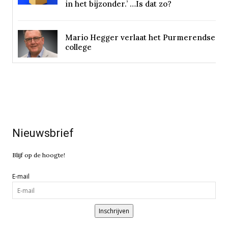
in het bijzonder.’ …Is dat zo?
Mario Hegger verlaat het Purmerendse
college
Nieuwsbrief
Blijf op de hoogte!
E-mail
Inschrijven