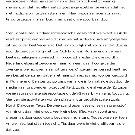
vertroebelen. Misschien stemmen er daarom ook wel zo weinig
mensen, omdat het allemaal zo goed is geregeld en ze vinden dat het
niet nodig is om te gaan stemmen’. Neef hapt naar adem om wat
terug te zeggen, maar buurman gaat onverstoorbaar door.
‘Zeg Schalieveen, zit daar soms ook schaliegas? Vast wel want als ik de
reacties op het winnen van dit nieuwe natuurlijke ‘duivelse’ goedje lees
zit het onder heel Nederland. Dat is natuurlijk niet zo, maar dat doet er
voor de beeldvorming niet toe. Ook bij ons in Purmerend zit er een
beetje schaliegas en waarschijnlijk ook schalieolie. Die olie wordt in
Nederland elders al gewonnen naar ik meen, daar hoor je verder
overigens weinig over maar dit terzijde. Onze gemeenteraad heeft net
een besluit genomen dat er niet naar schaliegas mag worden geboord
in Purmerend. Een besluit op basis van al die informatie die dus door de
media naar ons werd en wordt gefilterd, zoals ik je al vertelde. Zo zagen
we een spraakmakende reportage uit de VS waarbij van alles fout ging.
Veel van die activiteiten vonden plaats in dunbevolkte staten zoals
North Dakota en Texas. De weerstand tegen deze wijze van brandstof
winning is daar niet groot. Veel kleine bedrijfjes, vaak avonturiers
grepen als door goudkoorts bevangen hun kans. Regels waren er toen
vrijwel niet, laat staan toezicht. Tja, daar werd je niet vrolijk van als je
dat zag.