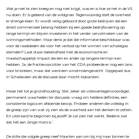
Wat je niet te zien kreeg en nog niet krijgt, was en is hoe ze het in de VS
nu doen. Er is geleerd van de wildgroei. Tegenwoordig stelt de overheid
er strenge eisen. Er wordt veilig geboord door grote bedrijven die een
direct commercieel belang hebben bij een goede bedrijfsvoering op
lange termijn en blijven investeren in het verder vervolmaken van de
winningsmethoden. Maar denk je dat die informatie beschikbaar was
voor de raadsleden die voor het verbod op het winnen van schaliegas
stemden? Laat staan bekendheid met de economische en
maatschappelijk impact die één en ander op langere termijn kan
hebben. Ja, de fractievoorzitter van het CDA probeerde er nog een lans
voor te breken, maar dat werd een windmolengevecht. Opgepast dus
in Schalieveen als de discussie daar mocht losbarsten.
Maak het tot je grondhouding. Stel, zeker als volksvertegenwoordiger,
permanent waarheden ter discussie, vraag om heldere definities, een
consistente logica en afdoende bewijs. Probeer anderen die volledig in
de greep zijn van wat zij zien als de waarheid aan het denken te zetten.
En uiteraard te beginnen bij jezelf! Je zal zien het werkt. Bedenk wel
dat het een
lange mars
is´.
De stilte die volgde greep neef Maarten aan om bij mij naar binnen te