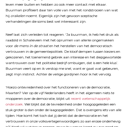
leven meer buiten en hebben zo ook meer contact met elkaar.
Buurman profiteert daar ten volle van met het rondstrooien van wat
hij
orakelen
noemt. Eigenlijk zijn het gewoon sceptische
verhandelingen die soms best wel interessant zijn.
Neef laat zich verleiden tot reageren. ‘Ja buurman, ik heb het druk als
raadslid in Schalieveen met het opruimen van allerlei ongemakken
voor
de mens in de straat
en het herstellen van het democratisch
vertrouwen in de gemeentepolitiek. De kloof dempen tussen kiezers en
gekozenen, het toenemend gebrek aan interesse en het diepgewortelde
wantrouwen over het politieke bedrijf ombuigen, dat is een hele klus’.
Buurman veert op en ik verstop me snel, want er gaat wat gebeuren,
zegt mijn instinct. Achter de veilige gordijnen hoor ik het vervolg.
‘Hoezo ontevredenheid over het functioneren van de democratie,
Maarten? Vier op de vijf Nederlanders heeft in het algemeen niets te
mopperen over de democratie, blijkt uit
recent wetenschappelijk
onderzoek
. Wel blijkt dat de tevredenheid onder hoogopgeleiden een
stuk groter is dan onder de laagopgeleiden. Dat is overigens iets van alle
tijden. Hoe komt het toch dat jij denkt dat de democratie en het
vertrouwen in onze volksvertegenwoordigers zo aan erosie onderhevig
is?’ Neef wil wat terug zeggen, maar buurman komt nu pas goed op