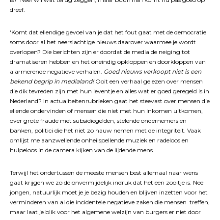
dreef.
‘Komt dat ellendige gevoel van je dat het fout gaat met de democratie
soms door al het neerslachtige nieuws daarover waarmee je wordt
overlopen? Die berichten zijn er doordat de media de neiging tot
dramatiseren hebben en het oneindig opkloppen en doorkloppen van
alarmerende negatieve verhalen.
Goed nieuws verkoopt niet is een
bekend begrip in medialand!
Ooit een verhaal gelezen over mensen
die dik tevreden zijn met hun leventje en alles wat er goed geregeld is in
Nederland? In actualiteitenrubrieken gaat het steevast over mensen die
ellende ondervinden of mensen die niet met hun inkomen uitkomen,
over grote fraude met subsidiegelden, stelende ondernemers en
banken, politici die het niet zo nauw nemen met de integriteit. Vaak
omlijst me aanzwellende onheilspellende muziek en radeloos en
hulpeloos in de camera kijken van de lijdende mens.
Terwijl het ondertussen de meeste mensen best allemaal naar wens
gaat krijgen we zo de onvermijdelijk indruk dat het een zooitje is. Nee
jongen, natuurlijk moet je je bezig houden en blijven inzetten voor het
verminderen van al die incidentele negatieve zaken die mensen treffen,
maar laat je blik voor het algemene welzijn van burgers er niet door