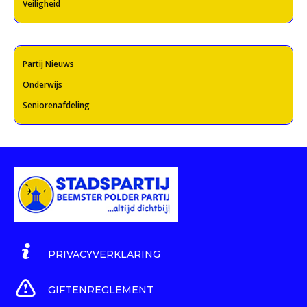
Veiligheid
Partij Nieuws
Onderwijs
Seniorenafdeling
PRIVACYVERKLARING
GIFTENREGLEMENT