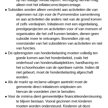
op het huidige niveau blijven. Verhoging hiervan mag
alleen met het inflatiecorrectiepercentage.
●
Subsidies worden alleen verstrekt aan activiteiten die van
algemeen nut zijn voor de Purmerendse samenleving
en aan activiteiten die anders niet van de grond komen
of zelfs verdwijnen. Initiatieven met een eigenbelang,
prestigeprojecten en activiteiten voor of van mensen of
organisaties die het zelf kunnen betalen, dienen geen
subsidie meer te ontvangen.
Bovendien zijn wij
voorstander van het subsidiëren van activiteiten en niet
van functies.
●
De opbrengsten van hondenbelasting moeten volledig ten
goede komen aan het hondenbeleid, zoals het
onderhoud van hondenuitlaatplekken, handhaving en
het schoonhouden van de openbare ruimte. Indien dit
niet gebeurt, moet de hondenbelasting afgeschaft
worden.
●
Als de markt op reclame-uitingen aantrekt moet de
gemeente direct initiatieven ontplooien om
hiervan
d
e
voordelen zien te benutten.
●
Voor de minima dient gemeentelijke financiële
ondersteuning
te blijven bestaan. Vooral gezinnen met kinderen
moeten worden ondersteund. Kinderen uit deze