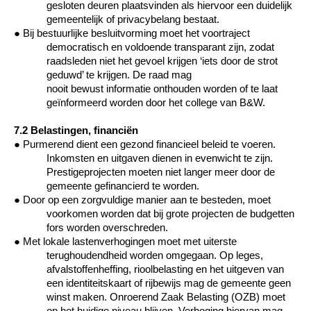
gesloten deuren plaatsvinden als hiervoor een duidelijk
gemeentelijk of privacybelang bestaat.
●
Bij bestuurlijke besluitvorming moet het voortraject
democratisch en voldoende transparant zijn, zodat
raadsleden niet het gevoel krijgen ‘iets door de strot
geduwd’ te krijgen. De raad mag
nooit
bewust
informatie onthouden worden of te laat
geïnformeerd
worden
door het college van B&W.
7.2 Belastingen, financiën
●
Purmerend dient een gezond financieel beleid te voeren.
Inkomsten en uitgaven dienen in evenwicht te zijn.
Prestigeprojecten moeten niet langer meer door de
gemeente gefinancierd te worden.
●
Door op een zorgvuldige manier aan te besteden, moet
voorkomen worden dat bij grote projecten de budgetten
fors worden overschreden.
●
Met lokale lastenverhogingen moet met uiterste
terughoudendheid worden omgegaan. Op leges,
afvalstoffenheffing, rioolbelasting en het uitgeven van
een identiteitskaart of rijbewijs mag de gemeente geen
winst maken. Onroerend Zaak Belasting (OZB) moet