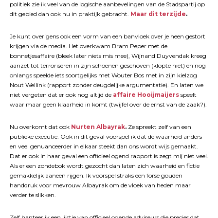
politiek zie ik veel van de logische aanbevelingen van de Stadspartij op
dit gebied dan ook nu in praktijk gebracht.
Maar dit terzijde
.
Je kunt overigens ook een vorm van een banvloek over je heen gestort
krijgen via de media. Het overkwam Bram Peper met de
bonnetjesaffaire (bleek later niets mis mee), Wijnand Duyvendak kreeg
aanzet tot terroriseren in zijn schoenen geschoven (klopte niet) en nog
onlangs speelde iets soortgelijks met Wouter Bos met in zijn kielzog
Nout Wellink (rapport zonder deugdelijke argumentatie). En laten we
niet vergeten dat er ook nog altijd de
affaire Hooijmaijers
speelt
waar maar geen klaarheid in komt (twijfel over de ernst van de zaak?).
Nu overkomt dat ook
Nurten Albayrak
.
Ze spreekt zelf van een
publieke executie. Ook in dit geval voorspel ik dat de waarheid anders
en veel genuanceerder in elkaar steekt dan ons wordt wijs gemaakt.
Dat er ook in haar geval een officieel ogend rapport is zegt mij niet veel.
Als er een zondebok wordt gezocht dan laten zich waarheid en fictie
gemakkelijk aaneen rijgen. Ik voorspel straks een forse gouden
handdruk voor mevrouw Albayrak om de vloek van heden maar
verder te slikken.
Zelf hanteer ik een lijstje van officieel ogende adviseurs die precies dat