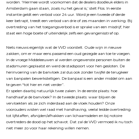
worden. ‘Hiermee wordt voorkomen dat de dealers doodleuk elders in
Amsterdam gaan staan, zoals nu het geval is,’ stelt Flos. In eerste
instantie geldt een verbod voor 24 uur. Word je een tweede of derde
keer betrapt, treedt een verbod van drie of zes maanden in werking. Bij
overtreding van het toegangsverbod is er sprake van een misdrijf, hier
staat een hoge boete of uiteindelijk zelfs een gevangenisstraf op.
Niets nieuws eigenlijk wat de VVD voorstelt. Oude wijn in nieuwe
zakken, om er maar eens passend een oud gezegde aan toe te voegen.
In de vroege Middeleeuwen al werden ongewenste personen buiten de
stadsmuren geplaatst en werd de stadspoort voor hen gesloten. De
herinvoering van de banvloek zal dus ook zonder twijfel de terugkeer
van banpalen bewerkstelligen. De banpaal is een ander middel om aan
te geven “tot hier en niet verder”.
Er spelen daarbij natuurlijk twee zaken. In de eerste plaats: hoe
handhaaf je de banvloek? In de tweede plaats: waar blijven de
vervloekten als ze zich inderdaad aan de vloek houden? Onze
voorouders wisten wel raad met handhaving, veelal leidde overtreding
tot lijfstaffen, afsnijden/afhakken van lichaamsdelen en bij notoire
overtreders de dood op het schavot. Dat zal de VVD vermoed ik nu toch
niet meer zo voor haar rekening willen nemen.