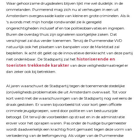
Waar gehoorzame drugsdealers blijven lijkt me wel duidelijk: in de
ommelanden. Purmerend mag zich nu al verheugen in een uit
Amsterdam overgewaaide kaste van kleine en grote criminelen. Als ik
‘s avonds met mijn hondje rondwandel zie ik geregeld
ongerechtigheden inclusief af en toe politieobservaties en ingrepen.
Buren die overdag thuis zijn signaleren soortgelijke zaken. Dat
verschijnsel zal dus verder toenemen. Tenzij de Purmerendse VVD
natuurlijk ook het plaatsen van banpalen voor de Marktstad zal
bepleiten. Ik acht dit gelet op de innovatieve denkkracht van deze partij
niet ondenkbaar. De Stadspartij zal het
historiserende en
toeristen trekkende karakter
van deze veiligheidsmaatregel er
dan zeker ook bij betrekken.
Al jaren waarschuwt de Stadspartij tegen de toenemende stedelijke
(on)veiligheids problematiek die uit Amsterdam overwaait. Tot voor
kort werd met die waarschuwingen van de Stadspartij nog wel eens de
draak gestoken. Er waren bijvoorbeeld tot voor kort geen officiële
criminele jeugdgroepen, werd door politie en van bestuurszijde
betoogd. Dit terwijl de voorbeelden op straat en in de administratie
erover voor het oprapen waren. Pas onder de huidige burgemeester
wordt daadwerkelijk een krachtig front gemaakt tegen deze vorm van
verloedering van de leefomgeving. Als volger van de Purmerendse