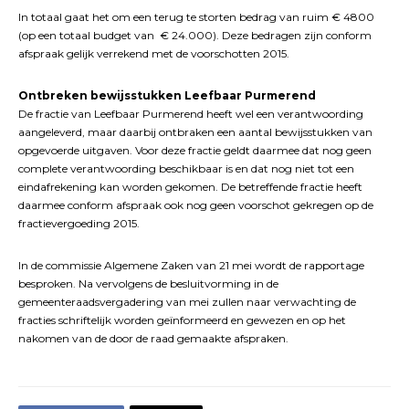
In totaal gaat het om een terug te storten bedrag van ruim € 4800
(op een totaal budget van € 24.000). Deze bedragen zijn conform
afspraak gelijk verrekend met de voorschotten 2015.
Ontbreken bewijsstukken Leefbaar Purmerend
De fractie van Leefbaar Purmerend heeft wel een verantwoording
aangeleverd, maar daarbij ontbraken een aantal bewijsstukken van
opgevoerde uitgaven. Voor deze fractie geldt daarmee dat nog geen
complete verantwoording beschikbaar is en dat nog niet tot een
eindafrekening kan worden gekomen. De betreffende fractie heeft
daarmee conform afspraak ook nog geen voorschot gekregen op de
fractievergoeding 2015.
In de commissie Algemene Zaken van 21 mei wordt de rapportage
besproken. Na vervolgens de besluitvorming in de
gemeenteraadsvergadering van mei zullen naar verwachting de
fracties schriftelijk worden geïnformeerd en gewezen en op het
nakomen van de door de raad gemaakte afspraken.