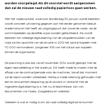
worden voorgelegd. Als dit voorstel wordt aangenomen
dan zal de nieuwe raad volledig papierloos gaan werken.
Met het raadsvoorstel, waarover donderdag 30 januari wordt besloten,
wordt concreet uitvoering gegeven aan het eerder genomen besluit
(kadernota) en het heeft als uitgangspunt dat zowel de raads- als de
commissieleden op dezelfde wijze worden gefaciliteerd. Als wordt
besloten tot volledige digitalisering van de vergaderstukken van de
raad zal ten opzichte van de situatie in 2012 het aantal kopieën met
70.000 verminderen, (ongeveer 10% van het totaal aan kopieën
binnen de organisatie).
De planning is ook dat vanaf november 2014 wordt gestopt met de
eigen reproafdeling in het stadhuis. Dit heeft mede te maken met de
afloop van de contractperiode voor de machines. Vanaf dat moment
zal de repro worden uitbesteed. Hierbij is mede rekening gehouden met
een te verwachten besparing op drukwerk in verband met de
ingezette digitalisering (o.a. het nu al beschikbaar zijn van
documenten via l-babs, Googledocs en website).
Gekeken is wat er nodig is om als raad volledig digitaal te kunnen