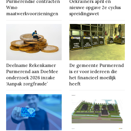
Purmerendse contracten
Oekraïners april en
Wmo
nieuwe opgave 2e cyclus
maatwerkvoorzieningen
spreidingswet
Deelname Rekenkamer
De gemeente Purmerend
Purmerend aan DoeMee
is er voor iedereen die
onderzoek 2026 inzake
het financieel moeilijk
‘Aanpak zorgfraude’
heeft