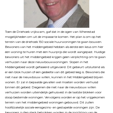
Toen de Driehoek vrijkwam, gaf dat in de ogen van Wherestad
mogelijkheden om uit de impasse te komen. Het plan is om op het
terrein van de driehoek 150 sociale huurwoningen te gaan bouwen.
Bewoners van het middengebied hebben als eerste een keus om hier
een woning te huren met een huurprijs die wordt aangepast. Huidige
bewoners uit het middengebied krijgen geen verplichting om te gaan
verhuizen naar deze nieuwbouwwoningen. Slopen in het
Middengebied wordt gefaseerd uitgevoerd. Dit gebeurt uitsluitend als
er een blok huizen of een gedeelte van dit gebied leeg is. Bewoners die
niet naar de nieuwbouw willen, kunnen in het Middengebied blijven
wonen. Er zal in bepaalde gevallen wel moeten worden verhuisd
binnen dit gebeid. Diegenen die niet naar de nieuwbouw willen
verhuizen worden uiteindelijk gehuisvest in de laatste blokken voor
sloop bestemde woningen. Vervolgens worden er op het vrijgekomen
terrein van het middengebied woningen gebouwd. Dit zullen
hoofdzakelijk sociale eensgezins- en gestapelde woningen zijn. De
bewoners zullen sterk betrokken worden in de inrichting van de