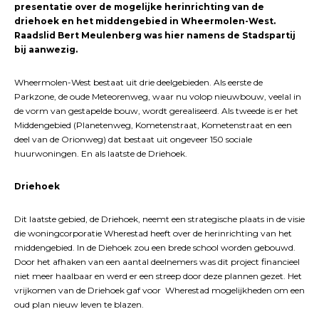
presentatie over de mogelijke herinrichting van de
driehoek en het middengebied in Wheermolen-West.
Raadslid Bert Meulenberg was hier namens de Stadspartij
bij aanwezig.
Wheermolen-West bestaat uit drie deelgebieden. Als eerste de
Parkzone, de oude Meteorenweg, waar nu volop nieuwbouw, veelal in
de vorm van gestapelde bouw, wordt gerealiseerd. Als tweede is er het
Middengebied (Planetenweg, Kometenstraat, Kometenstraat en een
deel van de Orionweg) dat bestaat uit ongeveer 150 sociale
huurwoningen. En als laatste de Driehoek.
Driehoek
Dit laatste gebied, de Driehoek, neemt een strategische plaats in de visie
die woningcorporatie Wherestad heeft over de herinrichting van het
middengebied. In de Diehoek zou een brede school worden gebouwd.
Door het afhaken van een aantal deelnemers was dit project financieel
niet meer haalbaar en werd er een streep door deze plannen gezet. Het
vrijkomen van de Driehoek gaf voor Wherestad mogelijkheden om een
oud plan nieuw leven te blazen.