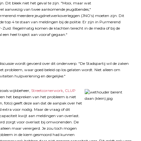
. Dit bleek niet het geval te zijn. "Mooi, maar wat
h wel aanwezig van twee aankomende jeugdbendes,"
 Purmerend meerdere jeugdnetwerkoverleggen (JNO’s) moeten zijn. Dit
e top 4 te staan van meldingen bij de politie. Er zijn in Purmerend
r-Zuid. Regelmatig komen de klachten terecht in de media of bij de
l een heel traject aan vooraf gegaan."
discussie wordt gevoerd over dit onderwerp. "De Stadspartij wil de zaken
t probleem, waar goed beleid op los gelaten wordt. Niet alleen om
eiten hulpverlening en dergelijke."
zoals wijkbeheer,
Streetcornerwork
,
CLUP
leen het bespreken van het probleem is niet
foto) geeft deze aan dat de aanpak over het
 extra voor nodig. Maar de vraag of dit
jn capaciteit kwijt aan meldingen van overlast.
ord zorgt voor overlast bij omwonenden. De
 alleen maar verergerd. Je zou toch mogen
 probleem in de kiem gesmoord had kunnen
eetcornerwork hebben daar niet genoeg capaciteit voor. Dit geldt ook voor