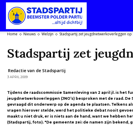
Stadspartij
Home
Nieuws
Welzijn
Stadspartij zet jeugdnetwerkoverleggen op 
Purmerend-
Stadspartij zet jeugd
Redactie van de Stadspartij
3 APRIL 2009
Beemster-
Tijdens de raadscommissie Samenleving van 2 april jl. is het f
jeugdnetwerkoverleggen (JNO’s) besproken met de raad. De St
gevraagd dit onderwerp op de agenda te plaatsen. Telkens als
Polderpartij
vragen hierover stelde, werd het politieke debat nooit gevoerd
maakt u niet druk, er is niets aan de hand, want we hebben he
(Stadspartij, foto). "De gemeente zei: de namen zijn bekend, 