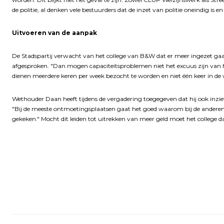
de politie, al denken vele bestuurders dat de inzet van politie oneindig is en d
Uitvoeren van de aanpak
De Stadspartij verwacht van het college van B&W dat er meer ingezet gaa
afgesproken. "Dan mogen capaciteitsproblemen niet het excuus zijn va
dienen meerdere keren per week bezocht te worden en niet één keer in de
Wethouder Daan heeft tijdens de vergadering toegegeven dat hij ook inziet
"Bij de meeste ontmoetingsplaatsen gaat het goed waarom bij de anderen
gekeken." Mocht dit leiden tot uitrekken van meer geld moet het college 