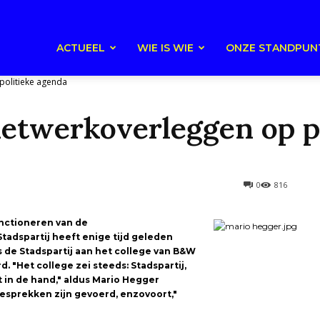
ACTUEEL
WIE IS WIE
ONZE STANDPUN
politieke agenda
netwerkoverleggen op p
0
816
unctioneren van de
adspartij heeft enige tijd geleden
 de Stadspartij aan het college van B&W
. "Het college zei steeds: Stadspartij,
t in de hand," aldus Mario Hegger
gesprekken zijn gevoerd, enzovoort,"