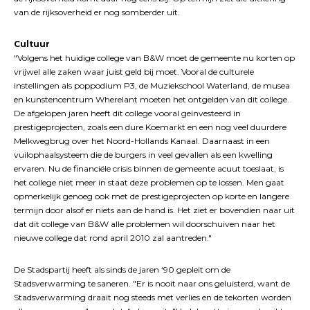
van de rijksoverheid er nog somberder uit.
Cultuur
"Volgens het huidige college van B&W moet de gemeente nu korten op
vrijwel alle zaken waar juist geld bij moet. Vooral de culturele
instellingen als poppodium P3, de Muziekschool Waterland, de musea
en kunstencentrum Wherelant moeten het ontgelden van dit college.
De afgelopen jaren heeft dit college vooral geïnvesteerd in
prestigeprojecten, zoals een dure Koemarkt en een nog veel duurdere
Melkwegbrug over het Noord-Hollands Kanaal. Daarnaast in een
vuilophaalsysteem die de burgers in veel gevallen als een kwelling
ervaren. Nu de financiële crisis binnen de gemeente acuut toeslaat, is
het college niet meer in staat deze problemen op te lossen. Men gaat
opmerkelijk genoeg ook met de prestigeprojecten op korte en langere
termijn door alsof er niets aan de hand is. Het ziet er bovendien naar uit
dat dit college van B&W alle problemen wil doorschuiven naar het
nieuwe college dat rond april 2010 zal aantreden."
De Stadspartij heeft als sinds de jaren ‘90 gepleit om de
Stadsverwarming te saneren. "Er is nooit naar ons geluisterd, want de
Stadsverwarming draait nog steeds met verlies en de tekorten worden