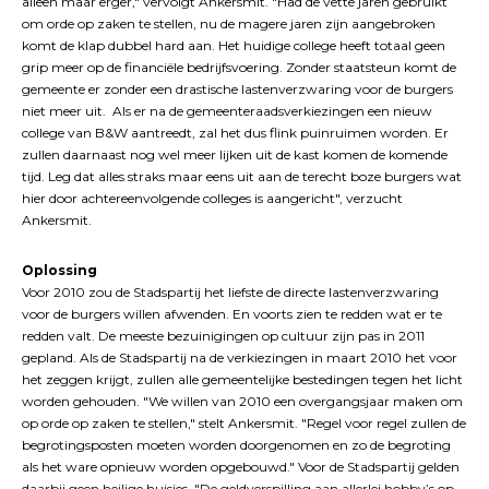
alleen maar erger," vervolgt Ankersmit. "Had de vette jaren gebruikt
om orde op zaken te stellen, nu de magere jaren zijn aangebroken
komt de klap dubbel hard aan. Het huidige college heeft totaal geen
grip meer op de financiële bedrijfsvoering. Zonder staatsteun komt de
gemeente er zonder een drastische lastenverzwaring voor de burgers
niet meer uit. Als er na de gemeenteraadsverkiezingen een nieuw
college van B&W aantreedt, zal het dus flink puinruimen worden. Er
zullen daarnaast nog wel meer lijken uit de kast komen de komende
tijd. Leg dat alles straks maar eens uit aan de terecht boze burgers wat
hier door achtereenvolgende colleges is aangericht", verzucht
Ankersmit.
Oplossing
Voor 2010 zou de Stadspartij het liefste de directe lastenverzwaring
voor de burgers willen afwenden. En voorts zien te redden wat er te
redden valt. De meeste bezuinigingen op cultuur zijn pas in 2011
gepland. Als de Stadspartij na de verkiezingen in maart 2010 het voor
het zeggen krijgt, zullen alle gemeentelijke bestedingen tegen het licht
worden gehouden. "We willen van 2010 een overgangsjaar maken om
op orde op zaken te stellen," stelt Ankersmit. "Regel voor regel zullen de
begrotingsposten moeten worden doorgenomen en zo de begroting
als het ware opnieuw worden opgebouwd." Voor de Stadspartij gelden
daarbij geen heilige huisjes. "De geldverspilling aan allerlei hobby’s op