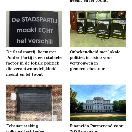
neemt en lef toont.
De Stadspartij-Beemster
Onbekendheid met lokale
Polder Partij is een stabiele
politiek is risico voor
factor in de lokale politiek
vertrouwen in
die verantwoordelijkheid
gemeentebestuur
neemt en lef toont
Februaristaking
Financiën Purmerend voor
volksprotest tegen
2026 op orde