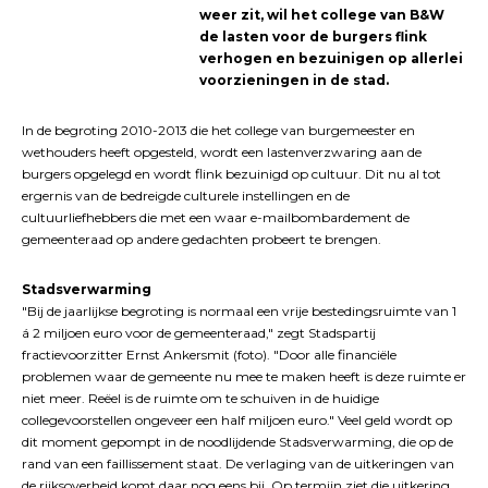
weer zit, wil het college van B&W
de lasten voor de burgers flink
verhogen en bezuinigen op allerlei
voorzieningen in de stad.
In de begroting 2010-2013 die het college van burgemeester en
wethouders heeft opgesteld, wordt een lastenverzwaring aan de
burgers opgelegd en wordt flink bezuinigd op cultuur. Dit nu al tot
ergernis van de bedreigde culturele instellingen en de
cultuurliefhebbers die met een waar e-mailbombardement de
gemeenteraad op andere gedachten probeert te brengen.
Stadsverwarming
"Bij de jaarlijkse begroting is normaal een vrije bestedingsruimte van 1
á 2 miljoen euro voor de gemeenteraad," zegt Stadspartij
fractievoorzitter Ernst Ankersmit (foto). "Door alle financiële
problemen waar de gemeente nu mee te maken heeft is deze ruimte er
niet meer. Reëel is de ruimte om te schuiven in de huidige
collegevoorstellen ongeveer een half miljoen euro." Veel geld wordt op
dit moment gepompt in de noodlijdende Stadsverwarming, die op de
rand van een faillissement staat. De verlaging van de uitkeringen van
de rijksoverheid komt daar nog eens bij. Op termijn ziet die uitkering