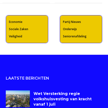
Economie
Partij Nieuws
Sociale Zaken
Onderwijs
Veiligheid
Seniorenafdeling
LAATSTE BERICHTEN
Wet Versterking regie
volkshuisvesting van kracht
vanaf 1 juli