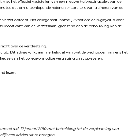
 met het effectief vaststellen van een nieuwe huisvestingsplek van de
ns toe dat om uiteenlopende redenen er sprake is van traineren van de
verzet oproept. Het college stelt namelijk voor om de rugbyclub voor
de zuidoostkant van de Verzetslaan, grenzend aan de bebouwing van de
acht over de verplaatsing.
club. Dit advies wijkt aanmerkelijk af van wat de wethouder namens het
’ keuze van het college onnodige vertraging gaat opleveren.
and lezen.
el d.d. 12 januari 2010 met betrekking tot de verplaatsing van
ijk een advies uit te brengen.