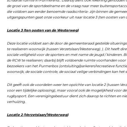
schaarse ruimte in Purmerend.. Daarbij dient ook rekening gehouden 
de groei van de sportdeelname en de vraag naar meer buitensportac
die voldoen aan eerder benoemde raadscriteria- zijn binnen de gem
uitgangspunten gaat onze voorkeur uit naar locatie 3 (ten oosten van
Locatie 3 (ten oosten van de Westerweg)
Deze locatie voldoet aan de door de gemeenteraad gestelde situeringseis
te realiseren woonwijk (tussen Verzetslaan/Westerweg). ). Dit heeft direc
sociale veiligheid voor de sporters en met name de jeugd / kinderen. 
de RCW te realiseren; daarbij blijft voldoende ruimte voorhanden voor
bezoekers van het Purmerbos (ontsluiting/parkeren/recreatieve functie
woonwijk, de sociale controle, de sociaal veilige verbindingen kan he
Dit geeft ook de voordelen weer ten opzichte van locatie 2 (tussen Verz
voor een tijdelijke oplossing), maar vooral ook de mogelijkheid voor d
rugbysport. Een verenigingsbestuur dient zich daarop te richten en ni
verhuizing.
Locatie 2 (Verzetslaan/Westerweg)