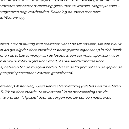
te worden met ruimtevragers voor sport op middellange termijn; met
commodaties behoort rekening gehouden te worden. Mogelijkheden –
eentegrenzen nog voorhanden. Rekening houdend met deze
 de Westerweg).
en. De ontsluiting is te realiseren vanaf de Verzetslaan, via een nieuw
t als gevolg dat deze locatie het belangrijkste eigenschap in zich heeft:
Binnen de totale omvang van de locatie is een compact sportpark voor
 nieuwe ruimtevragers voor sport. Aanvullende functies voor
s) behoren tot de mogelijkheden. Naast de ligging pal aan de geplande
t sportpark permanent worden gerealiseerd.
etslaan/Westerweg). Geen kapitaalvernietiging (relatief veel investeren
e RCW op deze locatie “te investeren” in de ontwikkeling van de
et te worden “afgeleid” door de zorgen van alweer een naderende