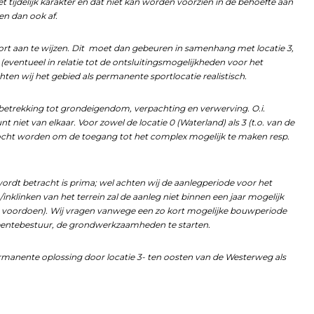
t tijdelijk karakter en dat niet kan worden voorzien in de behoefte aan
en dan ook af.
port aan te wijzen. Dit moet dan gebeuren in samenhang met locatie 3,
entueel in relatie tot de ontsluitingsmogelijkheden voor het
ten wij het gebied als permanente sportlocatie realistisch.
 betrekking tot grondeigendom, verpachting en verwerving. O.i.
t niet van elkaar. Voor zowel de locatie 0 (Waterland) als 3 (t.o. van de
ocht worden om de toegang tot het complex mogelijk te maken resp.
rdt betracht is prima; wel achten wij de aanlegperiode voor het
/inklinken van het terrein zal de aanleg niet binnen een jaar mogelijk
den voordoen). Wij vragen vanwege een zo kort mogelijke bouwperiode
eentebestuur, de grondwerkzaamheden te starten.
ermanente oplossing door locatie 3- ten oosten van de Westerweg als