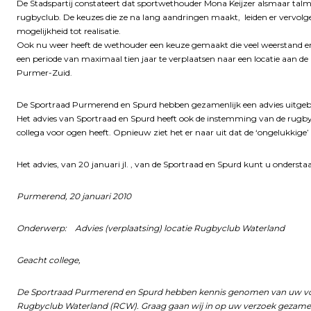
De Stadspartij constateert dat sportwethouder Mona Keijzer alsmaar talmt
rugbyclub. De keuzes die ze na lang aandringen maakt, leiden er vervolge
mogelijkheid tot realisatie.
Ook nu weer heeft de wethouder een keuze gemaakt die veel weerstand en 
een periode van maximaal tien jaar te verplaatsen naar een locatie aan 
Purmer-Zuid.
De Sportraad Purmerend en Spurd hebben gezamenlijk een advies uitgebr
Het advies van Sportraad en Spurd heeft ook de instemming van de rugby
collega voor ogen heeft. Opnieuw ziet het er naar uit dat de ‘ongelukkige
Het advies, van 20 januari jl. , van de Sportraad en Spurd kunt u ondersta
Purmerend, 20 januari 2010
Onderwerp: Advies (verplaatsing) locatie Rugbyclub Waterland
Geacht college,
De Sportraad Purmerend en Spurd hebben kennis genomen van uw voorst
Rugbyclub Waterland (RCW). Graag gaan wij in op uw verzoek gezamenl