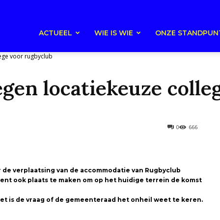
ACTUEEL
WIE IS WIE
ONZE STANDPUN
lege voor rugbyclub
gen locatiekeuze colle
0
666
 de verplaatsing van de accommodatie van Rugbyclub
nt ook plaats te maken om op het huidige terrein de komst
t is de vraag of de gemeenteraad het onheil weet te keren.