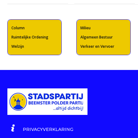
Column
Milieu
Ruimtelijke Ordening
Algemeen Bestuur
Welzijn
Verkeer en Vervoer
PRIVACYVERKLARING