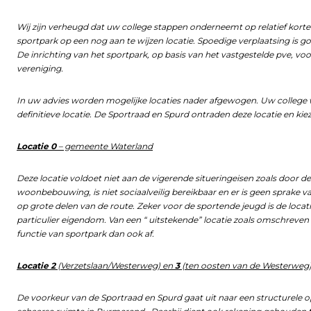
Wij zijn verheugd dat uw college stappen onderneemt op relatief kort
sportpark op een nog aan te wijzen locatie. Spoedige verplaatsing is g
De inrichting van het sportpark, op basis van het vastgestelde pve, vo
vereniging.
In uw advies worden mogelijke locaties nader afgewogen. Uw college w
definitieve locatie. De Sportraad en Spurd ontraden deze locatie en kie
Locatie 0
– gemeente Waterland
Deze locatie voldoet niet aan de vigerende situeringeisen zoals door de 
woonbebouwing, is niet sociaalveilig bereikbaar en er is geen sprake v
op grote delen van de route. Zeker voor de sportende jeugd is de locat
particulier eigendom. Van een “ uitstekende” locatie zoals omschreven 
functie van sportpark dan ook af.
Locatie 2
(Verzetslaan/Westerweg) en
3
(ten oosten van de Westerweg
De voorkeur van de Sportraad en Spurd gaat uit naar een structurele 