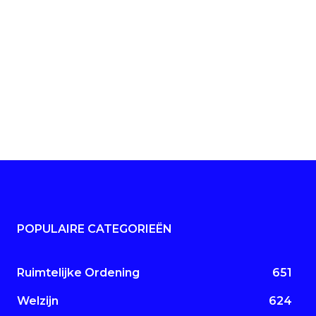
POPULAIRE CATEGORIEËN
Ruimtelijke Ordening
651
Welzijn
624