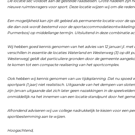
De locatie sec voldoet aan de gestelde raadseisen. Grote nadelen zijn he
nieuwe ruimtevragers voor sport. Deze locatie wijzen wij om die reden
Een mogelijkheid kan zijn dit gebied als permanente locatie voor de s
die dan ook wordt bestemd voor de sportaccommodatieontwikkeling (ev
Purmerbos) op middellange termijn. Uitsluitend in deze combinatie ach
Wij hebben goed kennis genomen van het advies van 12 januari jl. met
verschillen in essentie de locaties Waterland en Westerweg (3) op dit pun
Westerweg) geldt dat particuliere gronden door de gemeente aangek
te komen tot een compacte realisering van het sportcomplex.
Ook hebben wij kennis genomen van uw tijdsplanning. Dat nu spoed wo
sportpark (1 jaar) niet realistisch. Uitgaande van het dempen van sloten
zijn (ervan uitgaande dat zich later geen nazakkingen in de speelvel
onmiddellijk na het innemen van een locatie standpunt door het gem
Afrondend adviseren wij uw college nadrukkelijk te kiezen voor een p
sportbestemming aan te wijzen.
Hoogachtend,