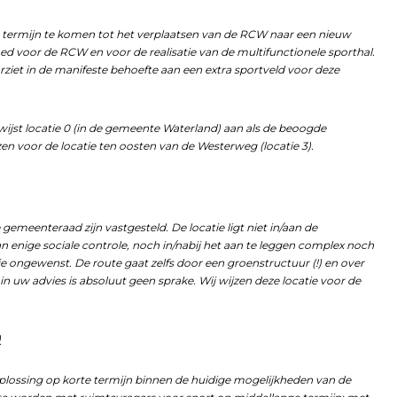
e termijn te komen tot het verplaatsen van de RCW naar een nieuw
oed voor de RCW en voor de realisatie van de multifunctionele sporthal.
orziet in de manifeste behoefte aan een extra sportveld voor deze
ijst locatie 0 (in de gemeente Waterland) aan als de beoogde
zen voor de locatie ten oosten van de Westerweg (locatie 3).
gemeenteraad zijn vastgesteld. De locatie ligt niet in/aan de
an enige sociale controle, noch in/nabij het aan te leggen complex noch
ie ongewenst. De route gaat zelfs door een groenstructuur (!) en over
in uw advies is absoluut geen sprake. Wij wijzen deze locatie voor de
)
oplossing op korte termijn binnen de huidige mogelijkheden van de