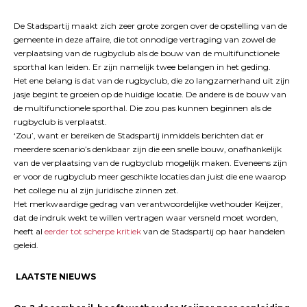
De Stadspartij maakt zich zeer grote zorgen over de opstelling van de
gemeente in deze affaire, die tot onnodige vertraging van zowel de
verplaatsing van de rugbyclub als de bouw van de multifunctionele
sporthal kan leiden. Er zijn namelijk twee belangen in het geding.
Het ene belang is dat van de rugbyclub, die zo langzamerhand uit zijn
jasje begint te groeien op de huidige locatie. De andere is de bouw van
de multifunctionele sporthal. Die zou pas kunnen beginnen als de
rugbyclub is verplaatst.
‘Zou’, want er bereiken de Stadspartij inmiddels berichten dat er
meerdere scenario’s denkbaar zijn die een snelle bouw, onafhankelijk
van de verplaatsing van de rugbyclub mogelijk maken. Eveneens zijn
er voor de rugbyclub meer geschikte locaties dan juist die ene waarop
het college nu al zijn juridische zinnen zet.
Het merkwaardige gedrag van verantwoordelijke wethouder Keijzer,
dat de indruk wekt te willen vertragen waar versneld moet worden,
heeft al
eerder tot scherpe kritiek
van de Stadspartij op haar handelen
geleid.
LAATSTE NIEUWS