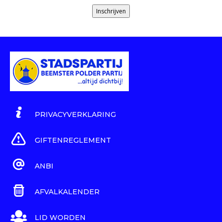
Inschrijven
PRIVACYVERKLARING
GIFTENREGLEMENT
ANBI
AFVALKALENDER
LID WORDEN