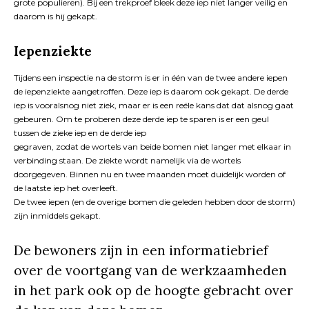
grote populieren). Bij een trekproef bleek deze iep niet langer veilig en
daarom is hij gekapt.
Iepenziekte
Tijdens een inspectie na de storm is er in één van de twee andere iepen
de iepenziekte aangetroffen. Deze iep is daarom ook gekapt. De derde
iep is vooralsnog niet ziek, maar er is een reële kans dat dat alsnog gaat
gebeuren. Om te proberen deze derde iep te sparen is er een geul
tussen de zieke iep en de derde iep
gegraven, zodat de wortels van beide bomen niet langer met elkaar in
verbinding staan. De ziekte wordt namelijk via de wortels
doorgegeven. Binnen nu en twee maanden moet duidelijk worden of
de laatste iep het overleeft.
De twee iepen (en de overige bomen die geleden hebben door de storm)
zijn inmiddels gekapt.
De bewoners zijn in een informatiebrief
over de voortgang van de werkzaamheden
in het park ook op de hoogte gebracht over