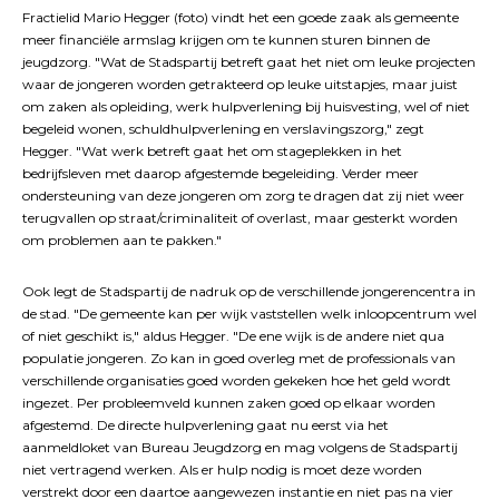
Fractielid Mario Hegger (foto) vindt het een goede zaak als gemeente
meer financiële armslag krijgen om te kunnen sturen binnen de
jeugdzorg. "Wat de Stadspartij betreft gaat het niet om leuke projecten
waar de jongeren worden getrakteerd op leuke uitstapjes, maar juist
om zaken als opleiding, werk hulpverlening bij huisvesting, wel of niet
begeleid wonen, schuldhulpverlening en verslavingszorg," zegt
Hegger. "Wat werk betreft gaat het om stageplekken in het
bedrijfsleven met daarop afgestemde begeleiding. Verder meer
ondersteuning van deze jongeren om zorg te dragen dat zij niet weer
terugvallen op straat/criminaliteit of overlast, maar gesterkt worden
om problemen aan te pakken."
Ook legt de Stadspartij de nadruk op de verschillende jongerencentra in
de stad. "De gemeente kan per wijk vaststellen welk inloopcentrum wel
of niet geschikt is," aldus Hegger. "De ene wijk is de andere niet qua
populatie jongeren. Zo kan in goed overleg met de professionals van
verschillende organisaties goed worden gekeken hoe het geld wordt
ingezet. Per probleemveld kunnen zaken goed op elkaar worden
afgestemd. De directe hulpverlening gaat nu eerst via het
aanmeldloket van Bureau Jeugdzorg en mag volgens de Stadspartij
niet vertragend werken. Als er hulp nodig is moet deze worden
verstrekt door een daartoe aangewezen instantie en niet pas na vier