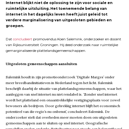
Internet blijkt niet de oplossing te zijn voor sociale en
ruimtelijke uitsluiting. Het toenemende belang van
internet in het dagelijks leven heeft juist geleid tot
verdere marginalisering van uitgesloten gebieden en
groepen.
Dat
concludeert
promovendus Koen Salemink, onderzoeker en docent
van Rijksuniversiteit Groningen. Hij deed onderzoek naar ruimtelijke
gemarginaliseerde plattelandsgemeenschappen.
Uitgesloten gemeenschappen aansluiten
Salemink houdt in zijn promotieonderzoek ‘Digitale Marges’ onder
meer breedbandinitiatieven in Nederland tegen het licht. Salemink
beschrijft daarbij de situatie van plattelandsgemeenschappen, waar het
aanleggen van snel internet nu niet rendabel is. ‘Zonder snel internet
wordt het platteland een onaantrekkelijke vestigingsplaats voor zowel
bewoners als bedrijven. Door gebrekkig internet blijft het economisch
potentieel van die regio’s nu onbenut’, concludeert Salemink. De
onderzoeker stelt dat overheden meer moeten doen om uitgesloten
gemeenschappen aan te sluiten op snel internet. Geografische
verschillen spelen ondanks digitalisering nog steeds een belangrijke rol.