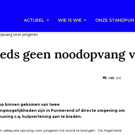
ACTUEEL
WIE IS WIE
ONZE STANDPUN
opvang voor jongeren
eds geen noodopvang v
0
698
proep binnen gekomen van twee
angmogelijkheden zijn in Purmerend of directe omgeving om
uning c.q. hulpverlening aan te bieden.
m adequate opvang voor jongeren tot stand te brengen. De Algemene