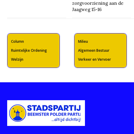
zorgvoorziening aan de
Jaagweg 15-16
Column
Milieu
Ruimtelijke Ordening
Algemeen Bestuur
Welzijn
Verkeer en Vervoer