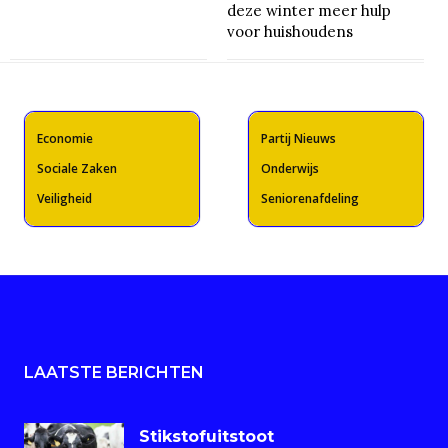
deze winter meer hulp
voor huishoudens
Economie
Partij Nieuws
Sociale Zaken
Onderwijs
Veiligheid
Seniorenafdeling
LAATSTE BERICHTEN
Stikstofuitstoot