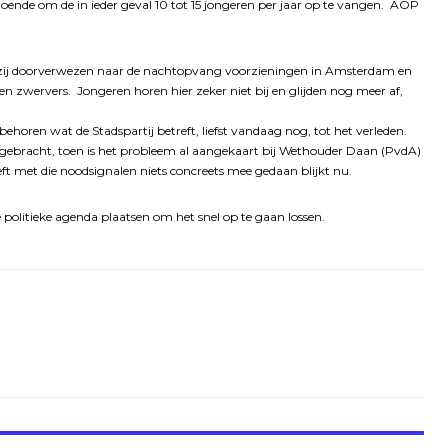
ende om de in ieder geval 10 tot 15 jongeren per jaar op te vangen. AOP
den zij doorverwezen naar de nachtopvang voorzieningen in Amsterdam en
 zwervers. Jongeren horen hier zeker niet bij en glijden nog meer af,
behoren wat de Stadspartij betreft, liefst vandaag nog, tot het verleden.
gebracht, toen is het probleem al aangekaart bij Wethouder Daan (PvdA)
eft met die noodsignalen niets concreets mee gedaan blijkt nu.
e politieke agenda plaatsen om het snel op te gaan lossen.