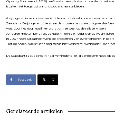
Opvang Purmerend (AOP) heeft wel enkele plaatsen maar dat is niet voldo
is zeker niet toegerust om crisisopvang aan te bieden.
Als jongeren in een crisissituatie zitten en op straat moeten leven wor
Zaandam. De jongeren zitten daar dan tussen de zware drugsverslaafden en
waardoor het nog moeilijker wordt om ze weer op de rails te krijgen.
Jongeren moeten per direct de hulp krijgen die nodig is en de wachtlijsten 
In 2007 heeft Straathoekwerk de problemen van zwerfjongeren in kaart 
. Tot op heden is de situatie nog steeds niet verbeterd. Wethouder Daan he
De Stadspartij zal, als het in haar vermogens ligt, dit probleem hoog op d
Facebook
X
Gerelateerde artikelen