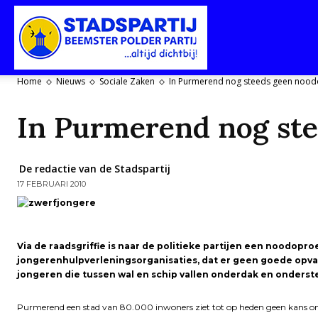
Stadspartij
Home
Nieuws
Sociale Zaken
In Purmerend nog steeds geen nood
Purmerend-
In Purmerend nog ste
De redactie van de Stadspartij
17 FEBRUARI 2010
Beemster-
Via de raadsgriffie is naar de politieke partijen een noodo
jongerenhulpverleningsorganisaties, dat er geen goede opv
Polderpartij
jongeren die tussen wal en schip vallen onderdak en onderste
Purmerend een stad van 80.000 inwoners ziet tot op heden geen kans o