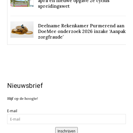
april en nieuwe opgave 2e cyclus
spreidingswet
Deelname Rekenkamer Purmerend aan
DoeMee onderzoek 2026 inzake ‘Aanpak
zorgfraude’
Nieuwsbrief
Blijf op de hoogte!
E-mail
Inschrijven