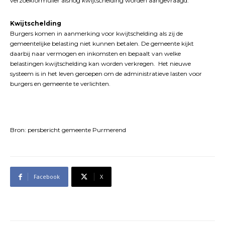
verzoekformulier alsnog kwijtschelding worden aangevraagd.
Kwijtschelding
Burgers komen in aanmerking voor kwijtschelding als zij de
gemeentelijke belasting niet kunnen betalen. De gemeente kijkt
daarbij naar vermogen en inkomsten en bepaalt van welke
belastingen kwijtschelding kan worden verkregen. Het nieuwe
systeem is in het leven geroepen om de administratieve lasten voor
burgers en gemeente te verlichten.
Bron: persbericht gemeente Purmerend
Facebook
X