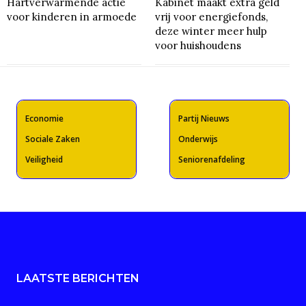
Hartverwarmende actie
Kabinet maakt extra geld
voor kinderen in armoede
vrij voor energiefonds,
deze winter meer hulp
voor huishoudens
Economie
Partij Nieuws
Sociale Zaken
Onderwijs
Veiligheid
Seniorenafdeling
LAATSTE BERICHTEN