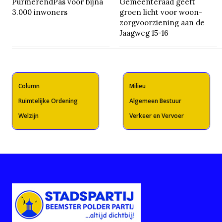
PurmerendPas voor bijna
Gemeenteraad geeft
3.000 inwoners
groen licht voor woon-
zorgvoorziening aan de
Jaagweg 15-16
Column
Milieu
Ruimtelijke Ordening
Algemeen Bestuur
Welzijn
Verkeer en Vervoer