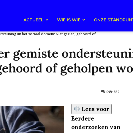
ACTUEEL
WIE IS WIE
ONZE STANDPUN
steuning uit het sociaal domein: Niet gezien, gehoord of...
r gemiste ondersteunin
 gehoord of geholpen w
0
887
Lees voor
Eerdere
onderzoeken van