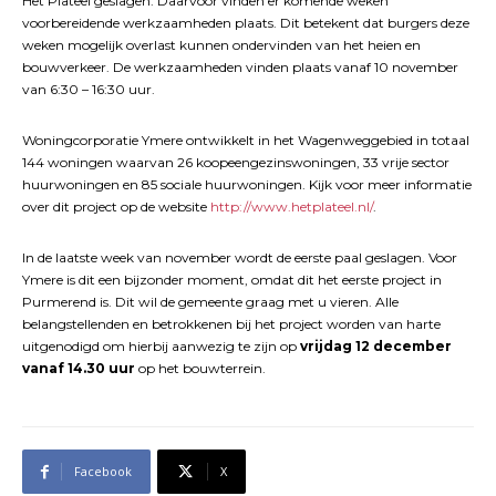
Het Plateel geslagen. Daarvoor vinden er komende weken
voorbereidende werkzaamheden plaats. Dit betekent dat burgers deze
weken mogelijk overlast kunnen ondervinden van het heien en
bouwverkeer. De werkzaamheden vinden plaats vanaf 10 november
van 6:30 – 16:30 uur.
Woningcorporatie Ymere ontwikkelt in het Wagenweggebied in totaal
144 woningen waarvan 26 koopeengezinswoningen, 33 vrije sector
huurwoningen en 85 sociale huurwoningen. Kijk voor meer informatie
over dit project op de website
http://www.hetplateel.nl/
.
In de laatste week van november wordt de eerste paal geslagen. Voor
Ymere is dit een bijzonder moment, omdat dit het eerste project in
Purmerend is. Dit wil de gemeente graag met u vieren. Alle
belangstellenden en betrokkenen bij het project worden van harte
uitgenodigd om hierbij aanwezig te zijn op
vrijdag 12 december
vanaf 14.30 uur
op het bouwterrein.
Facebook
X