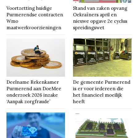
Voortzetting huidige
Stand van zaken opvang
Purmerendse contracten
Oekraïners april en
Wmo
nieuwe opgave 2e cyclus
maatwerkvoorzieningen
spreidingswet
Deelname Rekenkamer
De gemeente Purmerend
Purmerend aan DoeMee
is er voor iedereen die
onderzoek 2026 inzake
het financieel moeilijk
‘Aanpak zorgfraude’
heeft