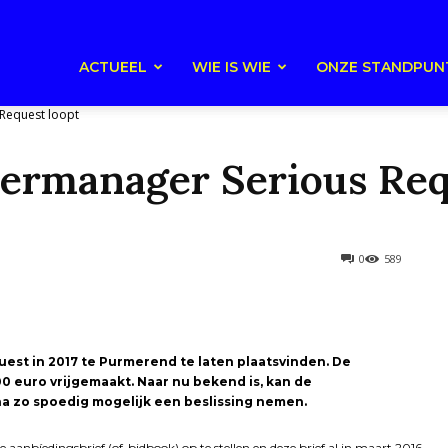
ACTUEEL
WIE IS WIE
ONZE STANDPUN
Request loopt
ermanager Serious Req
0
589
est in 2017 te Purmerend te laten plaatsvinden. De
 euro vrijgemaakt. Naar nu bekend is, kan de
na zo spoedig mogelijk een beslissing nemen.
anbíedingsbrief (of-bidbook) op te stellen en deze brief al in maart 2016