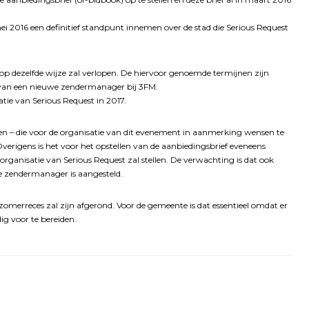
i 2016 een definitief standpunt innemen over de stad die Serious Request
t op dezelfde wijze zal verlopen. De hiervoor genoemde termijnen zijn
n van een nieuwe zendermanager bij 3FM.
tie van Serious Request in 2017.
en – die voor de organisatie van dit evenement in aanmerking wensen te
erigens is het voor het opstellen van de aanbiedingsbrief eveneens
organisatie van Serious Request zal stellen. De verwachting is dat ook
we zendermanager is aangesteld.
omerreces zal zijn afgerond. Voor de gemeente is dat essentieel omdat er
ig voor te bereiden.