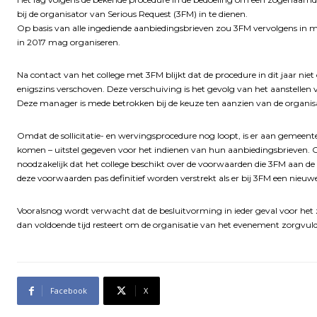
bij de organisator van Serious Request (3FM) in te dienen.
Op basis van alle ingediende aanbiedingsbrieven zou 3FM vervolgens in me
in 2017 mag organiseren.
Na contact van het college met 3FM blijkt dat de procedure in dit jaar nie
enigszins verschoven. Deze verschuiving is het gevolg van het aanstelle
Deze manager is mede betrokken bij de keuze ten aanzien van de organisa
Omdat de sollicitatie- en wervingsprocedure nog loopt, is er aan gemeent
komen – uitstel gegeven voor het indienen van hun aanbiedingsbrieven. Ov
noodzakelijk dat het college beschikt over de voorwaarden die 3FM aan de 
deze voorwaarden pas definitief worden verstrekt als er bij 3FM een nieu
Vooralsnog wordt verwacht dat de besluitvorming in ieder geval voor het z
dan voldoende tijd resteert om de organisatie van het evenement zorgvuld
Facebook
X