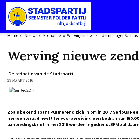
Stadspartij
Home
Nieuws
Economie
Werving nieuwe zendermanager Serious 
Purmerend-
Werving nieuwe zend
De redactie van de Stadspartij
23 MAART 2016
Beemster-
Zoals bekend spant Purmerend zich in om in 2017 Serious Requ
Polderpartij
gemeenteraad heeft ter voorbereiding een bedrag van 150.000
aanbiedingsbrief in mei 2016 worden ingediend. 3FM zal daar
Het lag volgens de bekende procedure in de bedoeling om een zogenaamde a