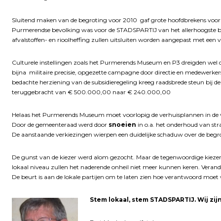
Sluitend maken van de begroting voor 2010 gaf grote hoofdbrekens voor 
Purmerendse bevolking was voor de STADSPARTIJ van het allerhoogste be
afvalstoffen- en rioolheffing zullen uitsluiten worden aangepast met een ve
Culturele instellingen zoals het Purmerends Museum en P3 dreigden wel 
bijna militaire precisie, opgezette campagne door directie en medewerkers 
bedachte herziening van de subsidieregeling kreeg raadsbrede steun bij 
teruggebracht van € 500.000,00 naar € 240.000,00
Helaas het Purmerends Museum moet voorlopig de verhuisplannen in de verh
Door de gemeenteraad werd door
snoeien
in o.a. het onderhoud van st
De aanstaande verkiezingen wierpen een duidelijke schaduw over de begr
De gunst van de kiezer werd alom gezocht. Maar de tegenwoordige kiezer is
lokaal niveau zullen het naderende onheil niet meer kunnen keren. Verand
De beurt is aan de lokale partijen om te laten zien hoe verantwoord moet wo
Stem lokaal, stem STADSPARTIJ. Wij zijn