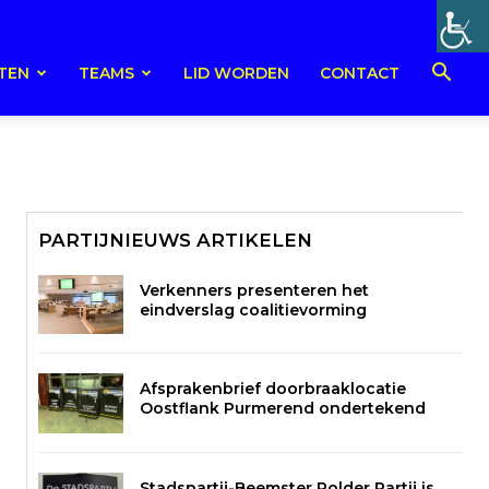
TEN
TEAMS
LID WORDEN
CONTACT
PARTIJNIEUWS ARTIKELEN
Verkenners presenteren het
eindverslag coalitievorming
Afsprakenbrief doorbraaklocatie
Oostflank Purmerend ondertekend
Stadspartij-Beemster Polder Partij is