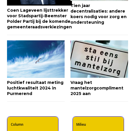
Tien jaar
Coen Lageveen lijsttrekker
decentralisaties: andere
voor Stadspartij-Beemster
koers nodig voor zorg en
Polder Partij bij de komende
ondersteuning
gemeenteraadsverkiezingen
Positief resultaat meting
Vraag het
luchtkwaliteit 2024 in
mantelzorgcompliment
Purmerend
2025 aan
Column
Milieu