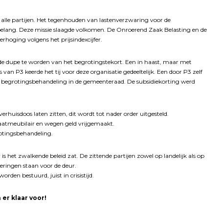
alle partijen. Het tegenhouden van lastenverzwaring voor de
lang. Deze missie slaagde volkomen. De Onroerend Zaak Belasting en de
rhoging volgens het prijsindexcijfer.
de dupe te worden van het begrotingstekort. Een in haast, maar met
van P3 keerde het tij voor deze organisatie gedeeltelijk. Een door P3 zelf
de begrotingsbehandeling in de gemeenteraad. De subsidiekorting werd
uisdoos laten zitten, dit wordt tot nader order uitgesteld.
raatmeubilair en wegen geld vrijgemaakt.
otingsbehandeling.
 het zwalkende beleid zat. De zittende partijen zowel op landelijk als op
eringen staan voor de deur.
rden bestuurd, juist in crisistijd.
 er klaar voor!