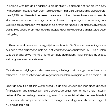
In IJsland was het de Landsbanki die de staat IJsland op het randje van een 
Prijsvechter Icesave, een dochteronderneming van Landsbanki speelde op a
van 5,25% resulteerde in enkele maanden tot het binnenhalen van meer d
Vele van deze spaarders zagen een deel van hun spaargeld in rook opga
Ook lagere overheden waaronder de provincie Noord-Holland en diverse ge
bank. Het speculeren met overheidsgeld door gekozen of aangestelde best
het gelag.
In Purmerend heerst een vergelijkbare situatie. De Stadsverwarming is van
Als het grote algemene belang, het voorzien van ongeveer 25.000 huish
was de Stadsverwarming al lang ter ziele gedragen. Maar helaas, de stad
zal nog wel even voortduren.
Ook de recentelijk gehouden raadsvergadering met de algemene beschouw
tekorten. In de teksten van de algemene beschouwingen was de toon dui
Door de coalitiepartijen werd breed uit de doeken gedaan hoe goed dit col
financiële chaos is ontstaan die burgers, verenigingen en culturele instell
betaald. Een enkeling haakte nog even in op de niet aflatende terechte de
Kritiek op uiteenlopend en achtereenvolgende colleges die steevast -tege
huishouding had.