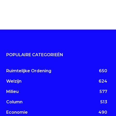
POPULAIRE CATEGORIEËN
Ruimtelijke Ordening
650
Welzijn
624
Milieu
577
Column
513
Economie
490