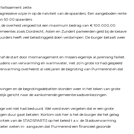
faillissement zette.
gressieve wijze in op de naïviteit van de spaarders. Een aangeboden rente
an 50.00 spaarders.
an, de overheid vergoed tot een maximum bedrag van € 100.000,00
meentes zoals Dordrecht, Asten en Zundert parkeerden geld bij de Icesave
uurders heeft veel belastinggeld doen verdampen. De burger betaalt weer
af de start door mismanagement en missers eigenlijk al jarenlang failliet.
oudens van verwarming en warmwater, niet zo’n grote rol had gespeeld
sverwarming overheerst al vele jaren de begroting van Purmerend en dat
ingen en de begrotingsdebatten stonden weer in het teken van grote
delijk gericht naar de aankomende gemeenteraadsverkiezingen.
lege wel niet had bestuurd. Wel werd even vergeten dat er een grote
ingen duur gaat betalen. Kortom ook hier is het de burger die het gelag
 kritiek van de STADSPARTIJ op het beleid t.a.v. de Stadsverwarming.
n beter weten in- aangaven dat Purmerend een financieel gezonde