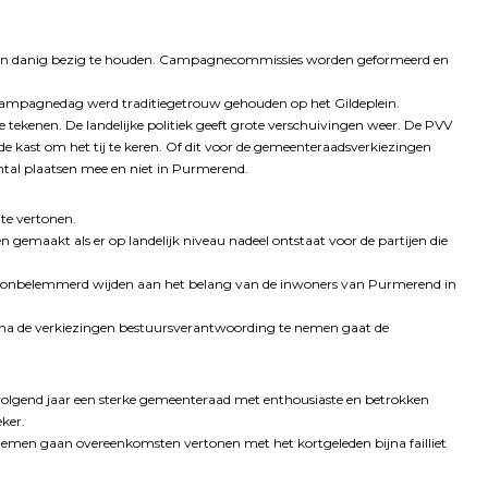
en danig bezig te houden. Campagnecommissies worden geformeerd en
campagnedag werd traditiegetrouw gehouden op het Gildeplein.
te tekenen. De landelijke politiek geeft grote verschuivingen weer. De PVV
t de kast om het tij te keren. Of dit voor de gemeenteraadsverkiezingen
ntal plaatsen mee en niet in Purmerend.
 te vertonen.
gemaakt als er op landelijk niveau nadeel ontstaat voor de partijen die
ch onbelemmerd wijden aan het belang van de inwoners van Purmerend in
 na de verkiezingen bestuursverantwoording te nemen gaat de
 volgend jaar een sterke gemeenteraad met enthousiaste en betrokken
eker.
oblemen gaan overeenkomsten vertonen met het kortgeleden bijna failliet