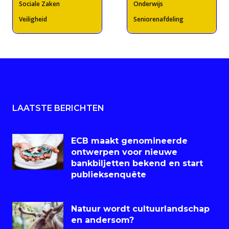
Sociale Zaken
Onderwijs
Veiligheid
Seniorenafdeling
LAATSTE BERICHTEN
ECB maakt genomineerde
ontwerpen voor nieuwe
bankbiljetten bekend en start
publieksenquête
Natuur wordt cultuurlandschap
en andersom?