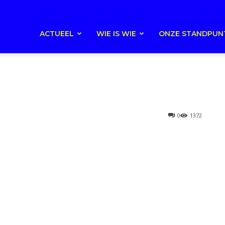
ACTUEEL
WIE IS WIE
ONZE STANDPUN
0
1372