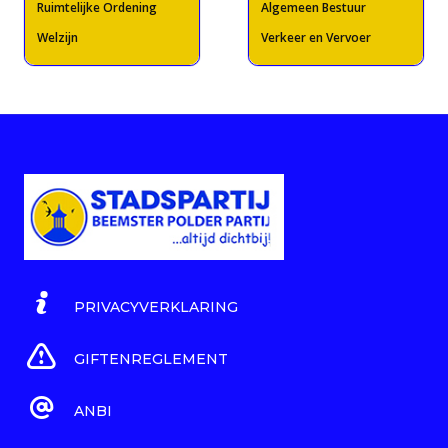
Ruimtelijke Ordening
Algemeen Bestuur
Welzijn
Verkeer en Vervoer
PRIVACYVERKLARING
GIFTENREGLEMENT
ANBI