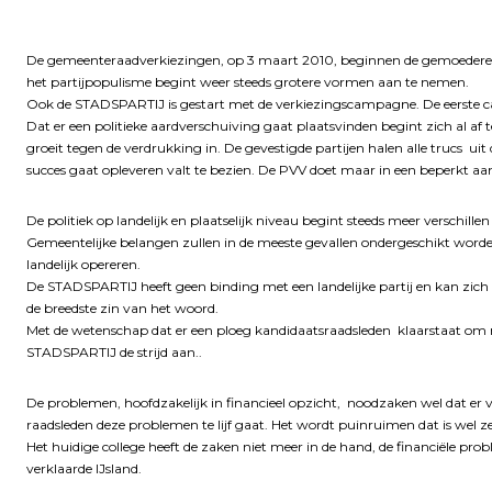
De gemeenteraadverkiezingen, op 3 maart 2010, beginnen de gemoeder
het partijpopulisme begint weer steeds grotere vormen aan te nemen.
Ook de STADSPARTIJ is gestart met de verkiezingscampagne. De eerste 
Dat er een politieke aardverschuiving gaat plaatsvinden begint zich al af 
groeit tegen de verdrukking in. De gevestigde partijen halen alle trucs ui
succes gaat opleveren valt te bezien. De PVV doet maar in een beperkt aa
De politiek op landelijk en plaatselijk niveau begint steeds meer verschillen
Gemeentelijke belangen zullen in de meeste gevallen ondergeschikt worden 
landelijk opereren.
De STADSPARTIJ heeft geen binding met een landelijke partij en kan zi
de breedste zin van het woord.
Met de wetenschap dat er een ploeg kandidaatsraadsleden klaarstaat om
STADSPARTIJ de strijd aan..
De problemen, hoofdzakelijk in financieel opzicht, noodzaken wel dat er
raadsleden deze problemen te lijf gaat. Het wordt puinruimen dat is wel z
Het huidige college heeft de zaken niet meer in de hand, de financiële pr
verklaarde IJsland.