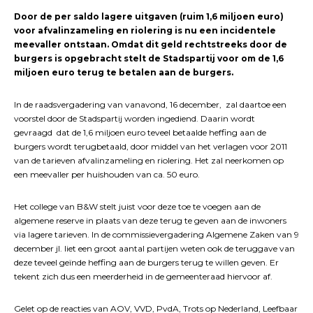
Door de per saldo lagere uitgaven (ruim 1,6 miljoen euro)
voor afvalinzameling en riolering is nu een incidentele
meevaller ontstaan. Omdat dit geld rechtstreeks door de
burgers is opgebracht stelt de
Stadspartij voor om de 1,6
miljoen euro terug te betalen aan de burgers.
In de raadsvergadering van vanavond, 16 december, zal daartoe een
voorstel door de Stadspartij worden ingediend. Daarin wordt
gevraagd dat de 1,6 miljoen euro teveel betaalde heffing aan de
burgers wordt terugbetaald, door middel van het verlagen voor 2011
van de tarieven afvalinzameling en riolering. Het zal neerkomen op
een meevaller per huishouden van ca. 50 euro.
Het college van B&W stelt juist voor deze toe te voegen aan de
algemene reserve in plaats van deze terug te geven aan de inwoners
via lagere tarieven. In de commissievergadering Algemene Zaken van 9
december jl. liet een groot aantal partijen weten ook de teruggave van
deze teveel geïnde heffing aan de burgers terug te willen geven. Er
tekent zich dus een meerderheid in de gemeenteraad hiervoor af.
Gelet op de reacties van AOV, VVD, PvdA, Trots op Nederland, Leefbaar