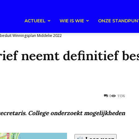
ACTUEEL
WIE IS WIE
ONZE STANDPUN
ef besluit Winningsplan Middelie 2022
rief neemt definitief b
0
1136
ecretaris. College onderzoekt mogelijkheden