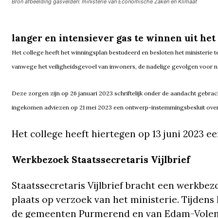
Bron afbeelding gasvelden: ministerie van Economische Zaken en Klimaat
langer en intensiever gas te winnen uit het
Het college heeft het winningsplan bestudeerd en besloten het ministerie 
vanwege het veiligheidsgevoel van inwoners, de nadelige gevolgen voor na
Deze zorgen zijn op 26 januari 2023 schriftelijk onder de aandacht gebracht 
ingekomen adviezen op 21 mei 2023 een ontwerp-instemmingsbesluit ove
Het college heeft hiertegen op 13 juni 2023 ee
Werkbezoek Staatssecretaris Vijlbrief
Staatssecretaris Vijlbrief bracht een werkb
plaats op verzoek van het ministerie. Tijden
de gemeenten Purmerend en van Edam-Volend