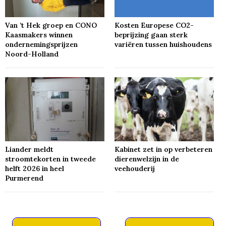
Van ’t Hek groep en CONO
Kosten Europese CO2-
Kaasmakers winnen
beprijzing gaan sterk
ondernemingsprijzen
variëren tussen huishoudens
Noord-Holland
Liander meldt
Kabinet zet in op verbeteren
stroomtekorten in tweede
dierenwelzijn in de
helft 2026 in heel
veehouderij
Purmerend