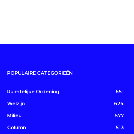
POPULAIRE CATEGORIEËN
Ruimtelijke Ordening
651
Welzijn
624
Milieu
577
Column
513