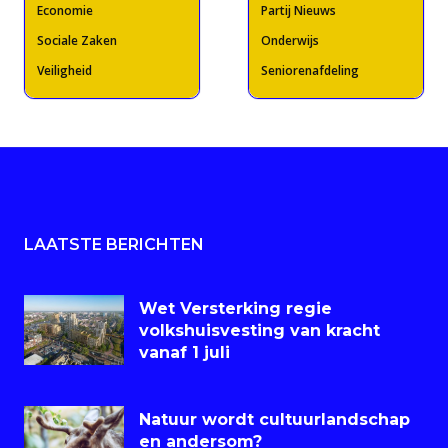
Economie
Partij Nieuws
Sociale Zaken
Onderwijs
Veiligheid
Seniorenafdeling
LAATSTE BERICHTEN
Wet Versterking regie
volkshuisvesting van kracht
vanaf 1 juli
Natuur wordt cultuurlandschap
en andersom?