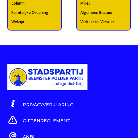
Column
Milieu
Ruimtelijke Ordening
Algemeen Bestuur
Welzijn
Verkeer en Vervoer
PRIVACYVERKLARING
GIFTENREGLEMENT
ANBI