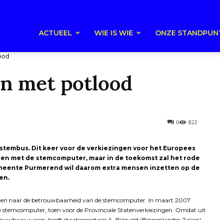
ACTUEEL
WIE IS WIE
ONZE STANDPUN
ood
n met potlood
0
822
 stembus. Dit keer voor de verkiezingen voor het Europees
en met de stemcomputer, maar in de toekomst zal het rode
meente Purmerend wil daarom extra mensen inzetten op de
en.
gen naar de betrouwbaarheid van de stemcomputer. In maart 2007
 stemcomputer, toen voor de Provinciale Statenverkiezingen. Omdat uit
wbaar waren, heeft staatssecretaris A. Bijleveld (Binnenlandse Zaken)