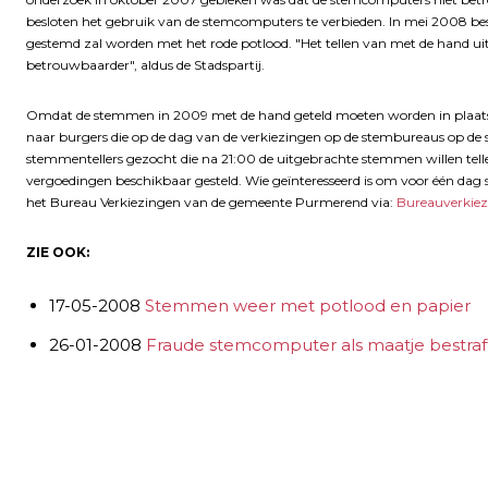
besloten het gebruik van de stemcomputers te verbieden. In mei 2008 be
gestemd zal worden met het rode potlood. "Het tellen van met de hand u
betrouwbaarder", aldus de Stadspartij.
Omdat de stemmen in 2009 met de hand geteld moeten worden in plaat
naar burgers die op de dag van de verkiezingen op de stembureaus op de 
stemmentellers gezocht die na 21:00 de uitgebrachte stemmen willen telle
vergoedingen beschikbaar gesteld. Wie geïnteresseerd is om voor één dag 
het Bureau Verkiezingen van de gemeente Purmerend via:
Bureauverkie
ZIE OOK:
17-05-2008
Stemmen weer met potlood en papier
26-01-2008
Fraude stemcomputer als maatje bestraf