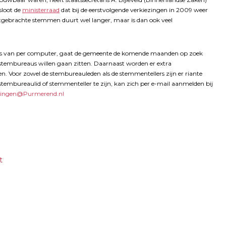
sloot de
ministerraad
dat bij de eerstvolgende verkiezingen in 2009 weer
itgebrachte stemmen duurt wel langer, maar is dan ook veel
s van per computer, gaat de gemeente de komende maanden op zoek
stembureaus willen gaan zitten. Daarnaast worden er extra
n. Voor zowel de stembureauleden als de stemmentellers zijn er riante
stembureaulid of stemmenteller te zijn, kan zich per e-mail aanmelden bij
zingen@Purmerend.nl
t