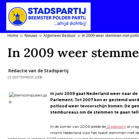
Stadspartij
Home
Nieuws
Algemeen Bestuur
In 2009 weer stemmen met potl
In 2009 weer stemme
Purmerend-
Redactie van de Stadspartij
23 SEPTEMBER 2008
Beemster-
In juni 2009 gaat Nederland weer naar de
Parlement. Tot 2007 kon er gestemd word
potlood weer tevoorschijn komen. De ge
stembureaus om de stemmen te gaan tell
Polderpartij
In de zomer van 2006 stelde de
Stadspartij
al vra
mocht Nederland voor het laatst stemmen met de
onderzoek in oktober 2007 gebleken was dat de stemcomputers niet betrou