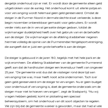
dergelijk onderhoud zijn er niet. Er wordt door de gemeente alleen geld
uitgetrokken voor de aanleg. Het onderhoud komt uit allerlei potjes en
voor vervanging wordt helemaal geen geld gereserveerd. Omdat de
steiger in de Purmer-Noord in dermate slechte staat verkeerde, is deze
begin november onbereikbaar gemaakt voor gebruikers. Er wordt
verder niets aan de in verval geraakte steiger gedaan, totdat de
wijkmanager duidelijkheid heeft over het gebruik van en de behoefte
aan de steiger. De wijkmanager en de afdeling stadsbeheer negeren
hiermee volledig de opinie van de Purmerendse Hengelsportvereniging,
die aangeeft dat er juist een grote behoefte is aan de steiger.
De steiger is gebouwd in de jaren ’80, tegelijk met het hele park en de
wijk eromheen. De afdeling Stadsbeheer van de gemeente Purmerend
geeft aan dat de hardhouten steiger een levensduur heeft van ongeveer
25 jaar. “De gemeente wist dus dat de vissteiger rond deze tijd aan
vervanging toe was, maar heeft nooit actie ondernomen. Toch is er
geen geld gereserveerd om de steiger te vervangen. Nu er geen budget
voor onderhoud of vervanging is, doet de gemeente onderzoek om de
steiger maar niet te hoeven vervangen”, zegt de Stadspartij. “Nu wij
vragen hebben gesteld, komt er plotseling een speciaal
beheerssysteem, om het onderhoud van dit soort objecten te regelen.
We zijn blij dat de gemeente wakker is geworden, maar dat had al vele