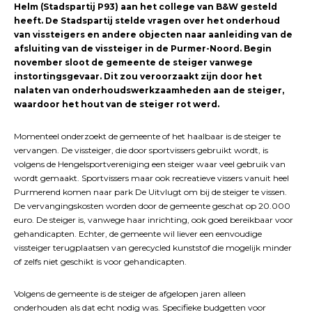
Helm (Stadspartij P93) aan het college van B&W gesteld
heeft. De Stadspartij stelde vragen over het onderhoud
van vissteigers en andere objecten naar aanleiding van de
afsluiting van de vissteiger in de Purmer-Noord. Begin
november sloot de gemeente de steiger vanwege
instortingsgevaar. Dit zou veroorzaakt zijn door het
nalaten van onderhoudswerkzaamheden aan de steiger,
waardoor het hout van de steiger rot werd.
Momenteel onderzoekt de gemeente of het haalbaar is de steiger te
vervangen. De vissteiger, die door sportvissers gebruikt wordt, is
volgens de Hengelsportvereniging een steiger waar veel gebruik van
wordt gemaakt. Sportvissers maar ook recreatieve vissers vanuit heel
Purmerend komen naar park De Uitvlugt om bij de steiger te vissen.
De vervangingskosten worden door de gemeente geschat op 20.000
euro. De steiger is, vanwege haar inrichting, ook goed bereikbaar voor
gehandicapten. Echter, de gemeente wil liever een eenvoudige
vissteiger terugplaatsen van gerecycled kunststof die mogelijk minder
of zelfs niet geschikt is voor gehandicapten.
Volgens de gemeente is de steiger de afgelopen jaren alleen
onderhouden als dat echt nodig was. Specifieke budgetten voor