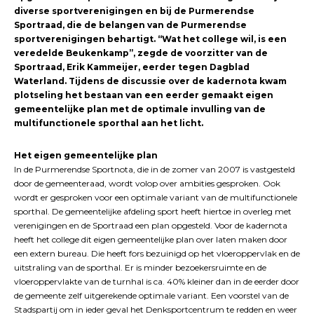
diverse sportverenigingen en bij de Purmerendse
Sportraad, die de belangen van de Purmerendse
sportverenigingen behartigt. “Wat het college wil, is een
veredelde Beukenkamp”, zegde de voorzitter van de
Sportraad, Erik Kammeijer, eerder tegen Dagblad
Waterland. Tijdens de discussie over de kadernota kwam
plotseling het bestaan van een eerder gemaakt eigen
gemeentelijke plan met de optimale invulling van de
multifunctionele sporthal aan het licht.
Het eigen gemeentelijke plan
In de Purmerendse Sportnota, die in de zomer van 2007 is vastgesteld
door de gemeenteraad, wordt volop over ambities gesproken. Ook
wordt er gesproken voor een optimale variant van de multifunctionele
sporthal. De gemeentelijke afdeling sport heeft hiertoe in overleg met
verenigingen en de Sportraad een plan opgesteld. Voor de kadernota
heeft het college dit eigen gemeentelijke plan over laten maken door
een extern bureau. Die heeft fors bezuinigd op het vloeroppervlak en de
uitstraling van de sporthal. Er is minder bezoekersruimte en de
vloeroppervlakte van de turnhal is ca. 40% kleiner dan in de eerder door
de gemeente zelf uitgerekende optimale variant. Een voorstel van de
Stadspartij om in ieder geval het Denksportcentrum te redden en weer