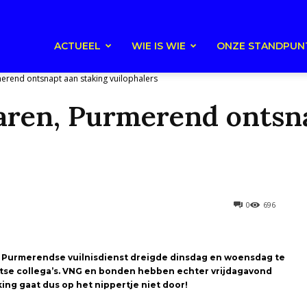
ACTUEEL
WIE IS WIE
ONZE STANDPUN
rend ontsnapt aan staking vuilophalers
ren, Purmerend ontsna
0
696
 Purmerendse vuilnisdienst dreigde dinsdag en woensdag te
htse collega’s. VNG en bonden hebben echter vrijdagavond
ing gaat dus op het nippertje niet door!