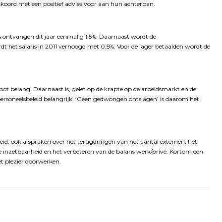
koord met een positief advies voor aan hun achterban.
ontvangen dit jaar eenmalig 1,5%. Daarnaast wordt de
dt het salaris in 2011 verhoogd met 0,5%. Voor de lager betaalden wordt de
oot belang. Daarnaast is, gelet op de krapte op de arbeidsmarkt en de
 personeelsbeleid belangrijk. ‘Geen gedwongen ontslagen’ is daarom het
d, ook afspraken over het terugdringen van het aantal externen, het
e inzetbaarheid en het verbeteren van de balans werk/privé. Kortom een
 plezier doorwerken.