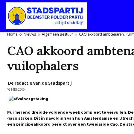
Stadspartij
Home
Nieuws
Algemeen Bestuur
CAO akkoord ambtenaren, Purme
CAO akkoord ambtena
Purmerend-
vuilophalers
Beemster-
De redactie van de Stadspartij
16 MEI 2010
Polderpartij
Purmerend dreigde volgende week compleet te vervuilen. De
gaan staken. Dit in navolging van hun Amsterdamse en Utrec
een principeakkoord bereikt over een tweejarige Cao. De stak