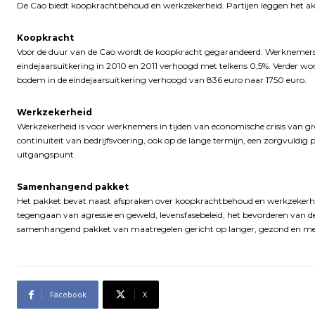
De Cao biedt koopkrachtbehoud en werkzekerheid. Partijen leggen het ak
Koopkracht
Voor de duur van de Cao wordt de koopkracht gegarandeerd. Werknemers 
eindejaarsuitkering in 2010 en 2011 verhoogd met telkens 0,5%. Verder wor
bodem in de eindejaarsuitkering verhoogd van 836 euro naar 1750 euro.
Werkzekerheid
Werkzekerheid is voor werknemers in tijden van economische crisis van gr
continuïteit van bedrijfsvoering, ook op de lange termijn, een zorgvuldig
uitgangspunt.
Samenhangend pakket
Het pakket bevat naast afspraken over koopkrachtbehoud en werkzekerhei
tegengaan van agressie en geweld, levensfasebeleid, het bevorderen van d
samenhangend pakket van maatregelen gericht op langer, gezond en met
Facebook
X