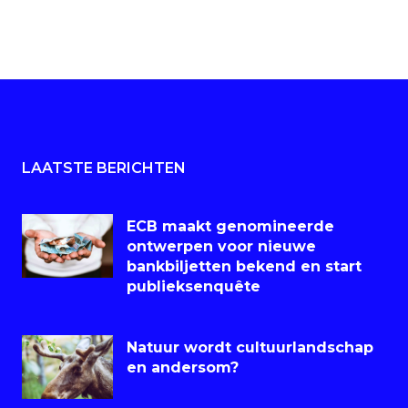
LAATSTE BERICHTEN
ECB maakt genomineerde
ontwerpen voor nieuwe
bankbiljetten bekend en start
publieksenquête
Natuur wordt cultuurlandschap
en andersom?