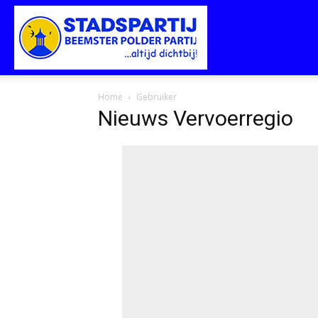
Stadspartij
Home
Gebruiker
Nieuws Vervoerregio
Purmerend-
Beemster-
Polderpartij