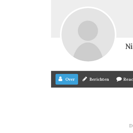
N
Over
Berichten
Reac
D