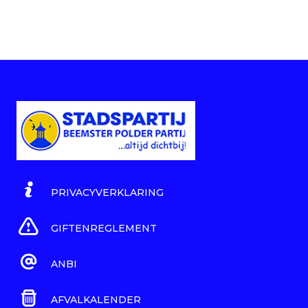
PRIVACYVERKLARING
GIFTENREGLEMENT
ANBI
AFVALKALENDER