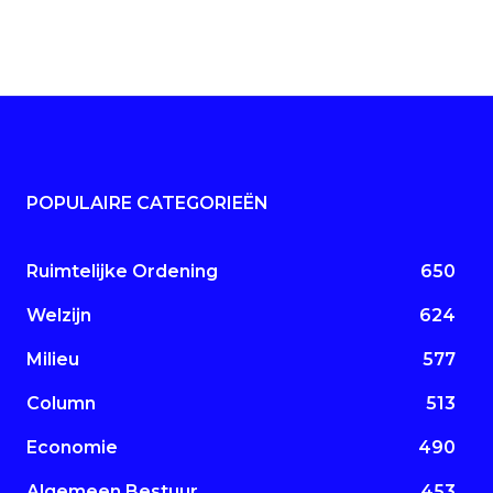
POPULAIRE CATEGORIEËN
Ruimtelijke Ordening
650
Welzijn
624
Milieu
577
Column
513
Economie
490
Algemeen Bestuur
453