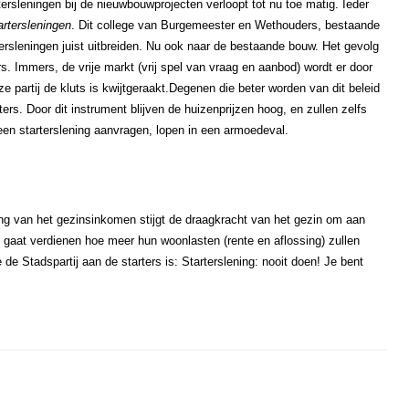
rtersleningen bij de nieuwbouwprojecten verloopt tot nu toe matig. Ieder
artersleningen
. Dit college van Burgemeester en Wethouders, bestaande
ersleningen juist uitbreiden. Nu ook naar de bestaande bouw. Het gevolg
rs. Immers, de vrije markt (vrij spel van vraag en aanbod) wordt er door
partij de kluts is kwijtgeraakt.
Degenen die beter worden van dit beleid
ers. Door dit instrument blijven de huizenprijzen hoog, en zullen zelfs
e een starterslening aanvragen, lopen in een armoedeval.
ing van het gezinsinkomen stijgt de draagkracht van het gezin om aan
 gaat verdienen hoe meer hun woonlasten (rente en aflossing) zullen
de Stadspartij aan de starters is: Starterslening: nooit doen! Je bent