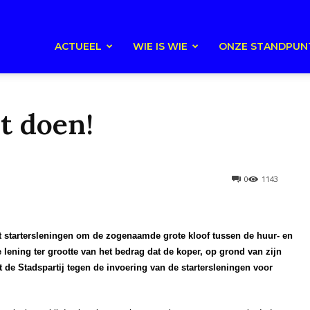
ACTUEEL
WIE IS WIE
ONZE STANDPUN
t doen!
0
1143
nt startersleningen om de zogenaamde grote kloof tussen de huur- en
 lening ter grootte van het bedrag dat de koper, op grond van zijn
t de Stadspartij tegen de invoering van de startersleningen voor