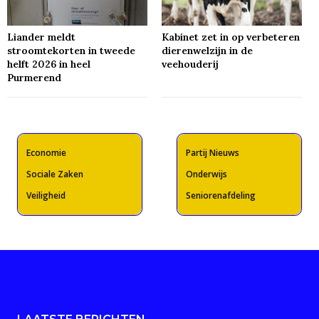
Liander meldt
Kabinet zet in op verbeteren
stroomtekorten in tweede
dierenwelzijn in de
helft 2026 in heel
veehouderij
Purmerend
Economie
Partij Nieuws
Sociale Zaken
Onderwijs
Veiligheid
Seniorenafdeling