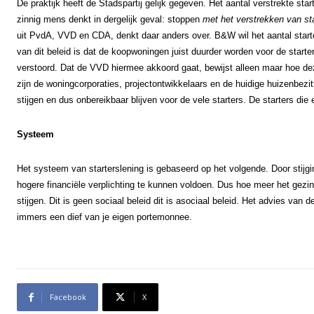
De praktijk heeft de Stadspartij gelijk gegeven. Het aantal verstrekte sta
zinnig mens denkt in dergelijk geval: stoppen
met het verstrekken van st
uit PvdA, VVD en CDA, denkt daar anders over.
B&W wil het aantal start
van dit beleid is dat de koopwoningen juist duurder worden voor de starte
verstoord. Dat de VVD hiermee akkoord gaat, bewijst alleen maar hoe deze 
zijn de woningcorporaties, projectontwikkelaars en de huidige huizenbezitt
stijgen en dus onbereikbaar blijven voor de vele starters. De starters di
Systeem
Het systeem van starterslening is gebaseerd op het volgende. Door stijg
hogere financiële verplichting te kunnen voldoen. Dus hoe meer het gezin
stijgen. Dit is geen sociaal beleid dit is asociaal beleid.
Het advies van de 
immers een dief van je eigen portemonnee.
Facebook
X