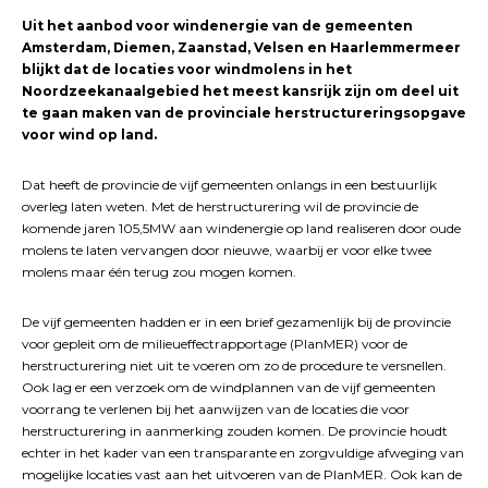
Uit het aanbod voor windenergie van de gemeenten
Amsterdam, Diemen, Zaanstad, Velsen en Haarlemmermeer
blijkt dat de locaties voor windmolens in het
Noordzeekanaalgebied het meest kansrijk zijn om deel uit
te gaan maken van de provinciale herstructureringsopgave
voor wind op land.
Dat heeft de provincie de vijf gemeenten onlangs in een bestuurlijk
overleg laten weten. Met de herstructurering wil de provincie de
komende jaren 105,5MW aan windenergie op land realiseren door oude
molens te laten vervangen door nieuwe, waarbij er voor elke twee
molens maar één terug zou mogen komen.
De vijf gemeenten hadden er in een brief gezamenlijk bij de provincie
voor gepleit om de milieueffectrapportage (PlanMER) voor de
herstructurering niet uit te voeren om zo de procedure te versnellen.
Ook lag er een verzoek om de windplannen van de vijf gemeenten
voorrang te verlenen bij het aanwijzen van de locaties die voor
herstructurering in aanmerking zouden komen. De provincie houdt
echter in het kader van een transparante en zorgvuldige afweging van
mogelijke locaties vast aan het uitvoeren van de PlanMER. Ook kan de