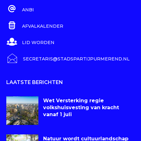
ANBI
AFVALKALENDER
LID WORDEN
SECRETARIS@STADSPARTIJPURMEREND.NL
LAATSTE BERICHTEN
Wet Versterking regie
volkshuisvesting van kracht
vanaf 1 juli
Natuur wordt cultuurlandschap