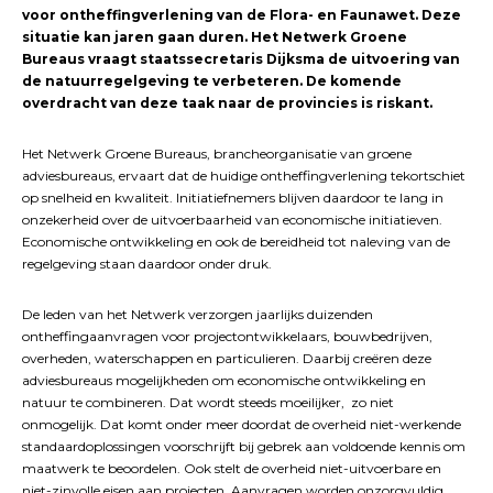
voor ontheffingverlening van de Flora- en Faunawet. Deze
situatie kan jaren gaan duren. Het Netwerk Groene
Bureaus vraagt staatssecretaris Dijksma de uitvoering van
de natuurregelgeving te verbeteren. De komende
overdracht van deze taak naar de provincies is riskant.
Het Netwerk Groene Bureaus, brancheorganisatie van groene
adviesbureaus, ervaart dat de huidige ontheffingverlening tekortschiet
op snelheid en kwaliteit. Initiatiefnemers blijven daardoor te lang in
onzekerheid over de uitvoerbaarheid van economische initiatieven.
Economische ontwikkeling en ook de bereidheid tot naleving van de
regelgeving staan daardoor onder druk.
De leden van het Netwerk verzorgen jaarlijks duizenden
ontheffingaanvragen voor projectontwikkelaars, bouwbedrijven,
overheden, waterschappen en particulieren. Daarbij creëren deze
adviesbureaus mogelijkheden om economische ontwikkeling en
natuur te combineren. Dat wordt steeds moeilijker, zo niet
onmogelijk. Dat komt onder meer doordat de overheid niet-werkende
standaardoplossingen voorschrijft bij gebrek aan voldoende kennis om
maatwerk te beoordelen. Ook stelt de overheid niet-uitvoerbare en
niet-zinvolle eisen aan projecten. Aanvragen worden onzorgvuldig