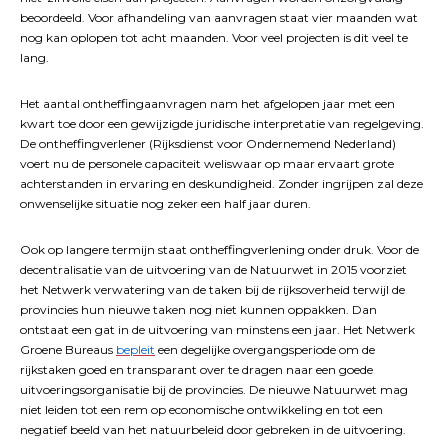
beoordeeld. Voor afhandeling van aanvragen staat vier maanden wat
nog kan oplopen tot acht maanden. Voor veel projecten is dit veel te
lang.
Het aantal ontheffingaanvragen nam het afgelopen jaar met een
kwart toe door een gewijzigde juridische interpretatie van regelgeving.
De ontheffingverlener (Rijksdienst voor Ondernemend Nederland)
voert nu de personele capaciteit weliswaar op maar ervaart grote
achterstanden in ervaring en deskundigheid. Zonder ingrijpen zal deze
onwenselijke situatie nog zeker een half jaar duren.
Ook op langere termijn staat ontheffingverlening onder druk. Voor de
decentralisatie van de uitvoering van de Natuurwet in 2015 voorziet
het Netwerk verwatering van de taken bij de rijksoverheid terwijl de
provincies hun nieuwe taken nog niet kunnen oppakken. Dan
ontstaat een gat in de uitvoering van minstens een jaar. Het Netwerk
Groene Bureaus
bepleit
een degelijke overgangsperiode om de
rijkstaken goed en transparant over te dragen naar een goede
uitvoeringsorganisatie bij de provincies. De nieuwe Natuurwet mag
niet leiden tot een rem op economische ontwikkeling en tot een
negatief beeld van het natuurbeleid door gebreken in de uitvoering.