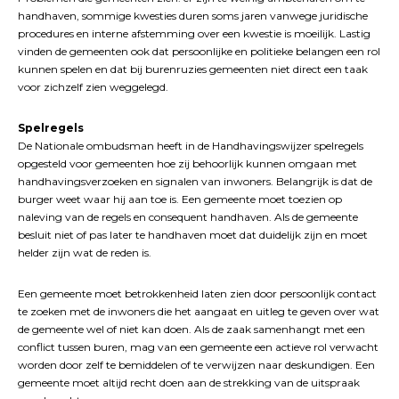
handhaven, sommige kwesties duren soms jaren vanwege juridische
procedures en interne afstemming over een kwestie is moeilijk. Lastig
vinden de gemeenten ook dat persoonlijke en politieke belangen een rol
kunnen spelen en dat bij burenruzies gemeenten niet direct een taak
voor zichzelf zien weggelegd.
Spelregels
De Nationale ombudsman heeft in de Handhavingswijzer spelregels
opgesteld voor gemeenten hoe zij behoorlijk kunnen omgaan met
handhavingsverzoeken en signalen van inwoners. Belangrijk is dat de
burger weet waar hij aan toe is. Een gemeente moet toezien op
naleving van de regels en consequent handhaven. Als de gemeente
besluit niet of pas later te handhaven moet dat duidelijk zijn en moet
helder zijn wat de reden is.
Een gemeente moet betrokkenheid laten zien door persoonlijk contact
te zoeken met de inwoners die het aangaat en uitleg te geven over wat
de gemeente wel of niet kan doen. Als de zaak samenhangt met een
conflict tussen buren, mag van een gemeente een actieve rol verwacht
worden door zelf te bemiddelen of te verwijzen naar deskundigen. Een
gemeente moet altijd recht doen aan de strekking van de uitspraak