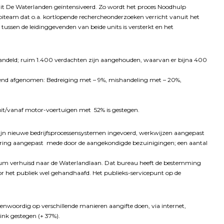
it De Waterlanden geïntensiveerd. Zo wordt het proces Noodhulp
iteam dat o.a. kortlopende rechercheonderzoeken verricht vanuit het
ussen de leidinggevenden van beide units is versterkt en het
handeld; ruim 1.400 verdachten zijn aangehouden, waarvan er bijna 400
erend afgenomen: Bedreiging met – 9%, mishandeling met – 20%,
uit/vanaf motor-voertuigen met 52% is gestegen.
 zijn nieuwe bedrijfsprocessensystemen ingevoerd, werkwijzen aangepast
svoering aangepast mede door de aangekondigde bezuinigingen; een aantal
rum verhuisd naar de Waterlandlaan. Dat bureau heeft de bestemming
or het publiek wel gehandhaafd. Het publieks-servicepunt op de
enwoordig op verschillende manieren aangifte doen, via internet,
link gestegen (+ 37%).