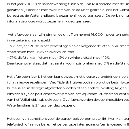
In het jaar 2009 is de samenwerking tussen de unit Purmerend met de un
gezamenlijk door de medewerkers van beide units gedraaid, ook het Comb
bureau op de Waterlandlaan, is gezamenlijk georganiseerd. De verbinding t
informatieproces wordt gezamenlijk georganiseerd.
Het afgelopen jaar zijn binnen de unit Purmerend 16.000 incidenten be
in verzekering zijn gesteld.
T.o.v. het jaar 2008 is het percentage van de volgende delicten in Purm
straatroven met – 53% en overvallen met
– 27%, diefstal van fietsen met – 2% en winkeldiefstal met – 12%.
Daartegenover staat dat het aantal woninginbraken met 51% en diefstal 
Het afgelopen jaar is het een jaar geweest met diverse veranderingen, zo
i.v.m. nieuwe regelingen (Wet Tijdelijk Huisverbod) en wordt de bedrijf
bureaus zal in de regio afgestoten worden of een andere invulling krijgen.
Inmiddels zijn de politiemedewerkers van het wijkteam Purmerend-cent
van het Veiligheidshuis gekregen. Overigens worden de openingstijden vo
Waterlandlaan is 24 uur per dag geopend.
Het doen van aangifte is voor de burger ook vergemakkelijkt. Men kan teg
telefonisch of aan de balie. Het percentage internetaangiften is wederom f