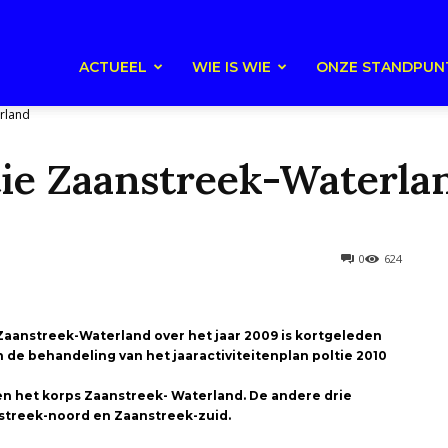
ACTUEEL
WIE IS WIE
ONZE STANDPUN
erland
tie Zaanstreek-Waterla
0
624
 Zaanstreek-Waterland over het jaar 2009 is kortgeleden
 de behandeling van het jaaractiviteitenplan poltie 2010
nen het korps Zaanstreek- Waterland. De andere drie
anstreek-noord en Zaanstreek-zuid.