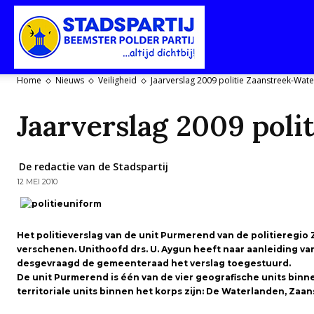
Stadspartij
Home
Nieuws
Veiligheid
Jaarverslag 2009 politie Zaanstreek-Wat
Purmerend-
Jaarverslag 2009 poli
De redactie van de Stadspartij
12 MEI 2010
Beemster-
Het politieverslag van de unit Purmerend van de politieregio
verschenen. Unithoofd drs. U. Aygun heeft naar aanleiding van
Polderpartij
desgevraagd de gemeenteraad het verslag toegestuurd.
De unit Purmerend is
éé
n van de vier geografische units bin
territoriale units binnen het korps zijn: De Waterlanden, Za