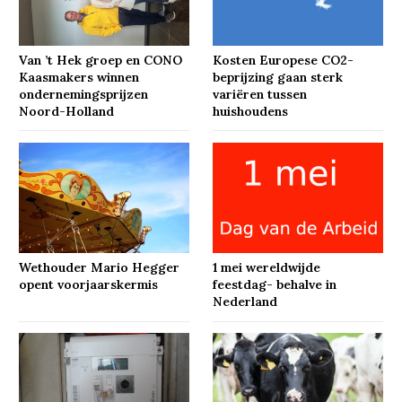
Van ’t Hek groep en CONO
Kosten Europese CO2-
Kaasmakers winnen
beprijzing gaan sterk
ondernemingsprijzen
variëren tussen
Noord-Holland
huishoudens
Wethouder Mario Hegger
1 mei wereldwijde
opent voorjaarskermis
feestdag- behalve in
Nederland